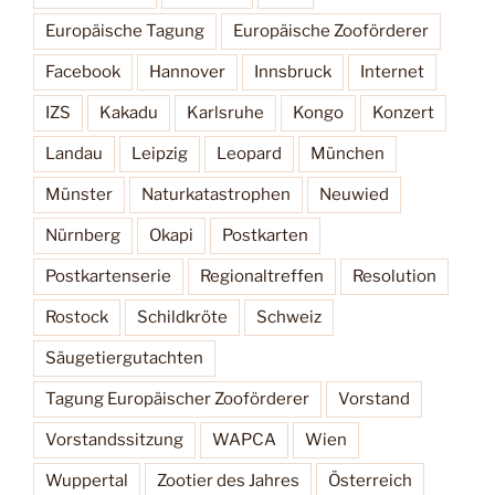
Europäische Tagung
Europäische Zooförderer
Facebook
Hannover
Innsbruck
Internet
IZS
Kakadu
Karlsruhe
Kongo
Konzert
Landau
Leipzig
Leopard
München
Münster
Naturkatastrophen
Neuwied
Nürnberg
Okapi
Postkarten
Postkartenserie
Regionaltreffen
Resolution
Rostock
Schildkröte
Schweiz
Säugetiergutachten
Tagung Europäischer Zooförderer
Vorstand
Vorstandssitzung
WAPCA
Wien
Wuppertal
Zootier des Jahres
Österreich