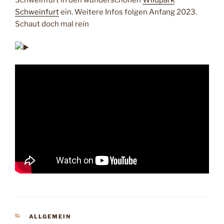
Schweinfurt in den wunderschönen
Wildpark
Schweinfurt
ein. Weitere Infos folgen Anfang 2023.
Schaut doch mal rein
KATEGORIEN
ALLGEMEIN