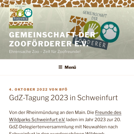
Zum
Inhalt
springen
GEMEINSCHAFT DER
ZOOFÖRDERER E.V.
Ehrensache Zoo – Zeit für Zoofreunde!
Menü
VERÖFFENTLICHT
4. OKTOBER 2022
VON
BFÖ
AM
GdZ-Tagung 2023 in Schweinfurt
Von der Rheinmündung an den Main. Die
Freunde des
Wildparks Schweinfurt e.V.
laden im Jahr 2023 zur 20.
GdZ-Delegiertenversammlung mit Neuwahlen nach