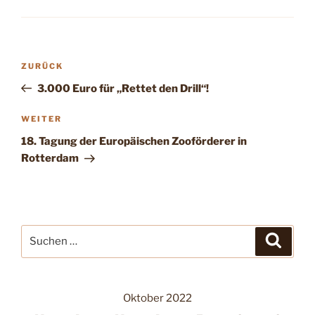
Beitragsnavigation
Vorheriger
ZURÜCK
Beitrag
3.000 Euro für „Rettet den Drill“!
Nächster
WEITER
Beitrag
18. Tagung der Europäischen Zooförderer in
Rotterdam
Suche
Suche
nach:
Oktober 2022