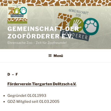
Zum
Inhalt
springen
GEMEINSCHAFT DER
ZOOFÖRDERER E.V.
Ehrensache Zoo – Zeit für Zoofreunde!
Menü
D – F
Förderverein Tiergarten Delitzsch e.V.
Gegründet 01.01.1993
GDZ-Mitglied seit 01.03.2005