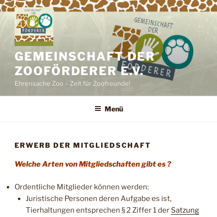
Zum
Inhalt
springen
GEMEINSCHAFT DER
ZOOFÖRDERER E.V.
Ehrensache Zoo – Zeit für Zoofreunde!
Menü
ERWERB DER MITGLIEDSCHAFT
Welche Arten von Mitgliedschaften gibt es ?
Ordentliche Mitglieder können werden:
Juristische Personen deren Aufgabe es ist,
Tierhaltungen entsprechen § 2 Ziffer 1 der
Satzung