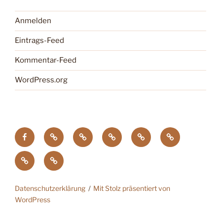
Anmelden
Eintrags-Feed
Kommentar-Feed
WordPress.org
facebook
Tagung
Zootier
Verband
DTG
Wildgehegeve
GdZ
Chemnitz
des
der
Zoopresseschau
Stiftung
Jahres
Zoos
Artenschutz
Datenschutzerklärung
Mit Stolz präsentiert von
WordPress