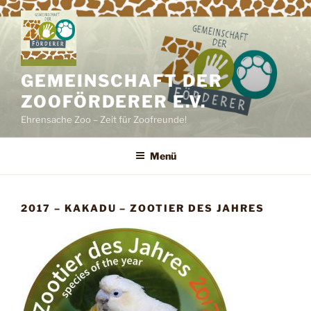
Zum
Inhalt
springen
GEMEINSCHAFT DER
ZOOFÖRDERER E.V.
Ehrensache Zoo – Zeit für Zoofreunde!
Menü
2017 – KAKADU – ZOOTIER DES JAHRES