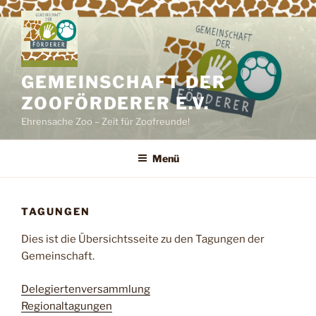
Zum
Inhalt
springen
GEMEINSCHAFT DER
ZOOFÖRDERER E.V.
Ehrensache Zoo – Zeit für Zoofreunde!
Menü
TAGUNGEN
Dies ist die Übersichtsseite zu den Tagungen der
Gemeinschaft.
Delegiertenversammlung
Regionaltagungen