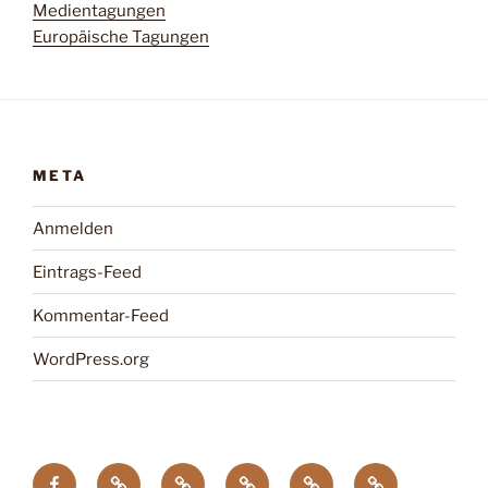
Medientagungen
Europäische Tagungen
META
Anmelden
Eintrags-Feed
Kommentar-Feed
WordPress.org
facebook
Tagung
Zootier
Verband
DTG
Wildgehegeve