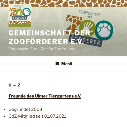
Zum
Inhalt
springen
GEMEINSCHAFT DER
ZOOFÖRDERER E.V.
Ehrensache Zoo – Zeit für Zoofreunde!
Menü
U – Z
Freunde des Ulmer Tiergartens e.V.
Gegründet 2003
GdZ-Mitglied seit 01.07.2021