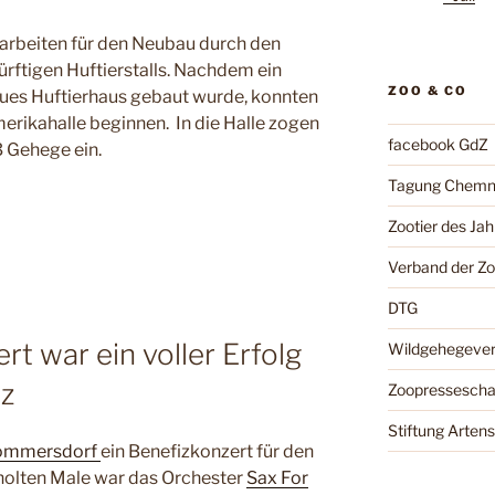
arbeiten für den Neubau durch den
rftigen Huftierstalls. Nachdem ein
ZOO & CO
ues Huftierhaus gebaut wurde, konnten
erikahalle beginnen. In die Halle zogen
facebook GdZ
3 Gehege ein.
Tagung Chemn
Zootier des Jah
Verband der Z
DTG
rt war ein voller Erfolg
Wildgehegeve
tz
Zoopressesch
Stiftung Arten
Rommersdorf
ein Benefizkonzert für den
holten Male war das Orchester
Sax For