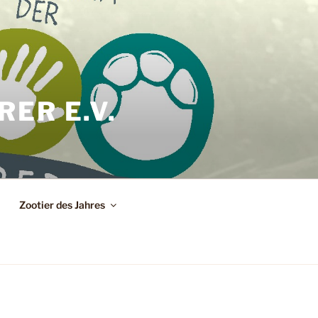
ER E.V.
Zootier des Jahres