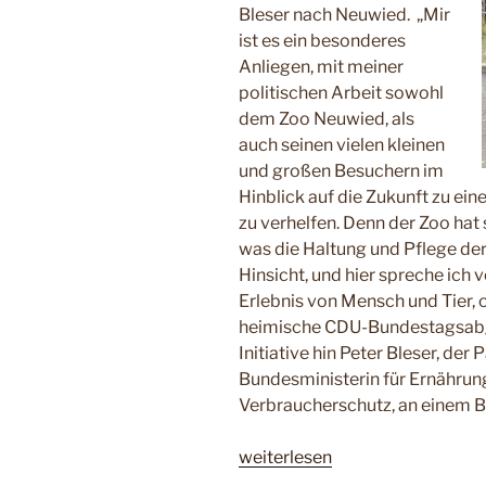
Bleser nach Neuwied. „Mir
ist es ein besonderes
Anliegen, mit meiner
politischen Arbeit sowohl
dem Zoo Neuwied, als
auch seinen vielen kleinen
und großen Besuchern im
Hinblick auf die Zukunft zu e
zu verhelfen. Denn der Zoo hat
was die Haltung und Pflege der 
Hinsicht, und hier spreche ich
Erlebnis von Mensch und Tier, o
heimische CDU-Bundestagsabg
Initiative hin Peter Bleser, de
Bundesministerin für Ernährun
Verbraucherschutz, an einem 
„Staatssekretär
weiterlesen
Peter