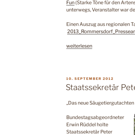
Fun
(Starke Töne für den Arten
unterwegs, Veranstalter war d
Einen Auszug aus regionalen Ta
2013_Rommersdorf_Presseart
„Sax
weiterlesen
For
Fun
–
Konzert
VERÖFFENTLICHT
10. SEPTEMBER 2012
war
AM
Staatssekretär Pet
ein
voller
„Das neue Säugetiergutachten s
Erfolg
für
Bundestagsabgeordneter
den
Erwin Rüddel holte
Artenschutz“
Staatssekretär Peter