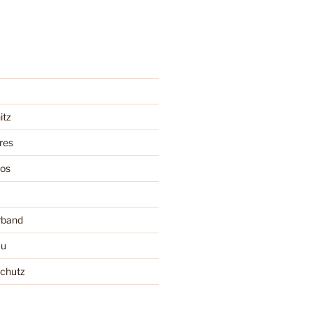
itz
res
oos
rband
au
schutz