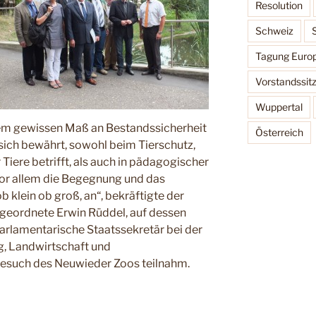
Resolution
Schweiz
Tagung Europ
Vorstandssit
Wuppertal
inem gewissen Maß an Bestandssicherheit
Österreich
 sich bewährt, sowohl beim Tierschutz,
Tiere betrifft, als auch in pädagogischer
 vor allem die Begegnung und das
b klein ob groß, an“, bekräftigte der
eordnete Erwin Rüddel, auf dessen
r Parlamentarische Staatssekretär bei der
g, Landwirtschaft und
Besuch des Neuwieder Zoos teilnahm.