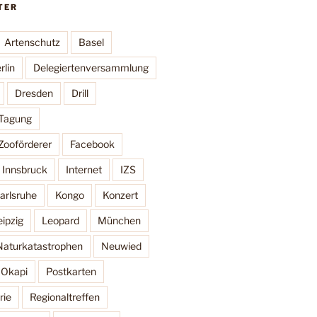
TER
Artenschutz
Basel
rlin
Delegiertenversammlung
Dresden
Drill
 Tagung
Zooförderer
Facebook
Innsbruck
Internet
IZS
arlsruhe
Kongo
Konzert
eipzig
Leopard
München
Naturkatastrophen
Neuwied
Okapi
Postkarten
rie
Regionaltreffen