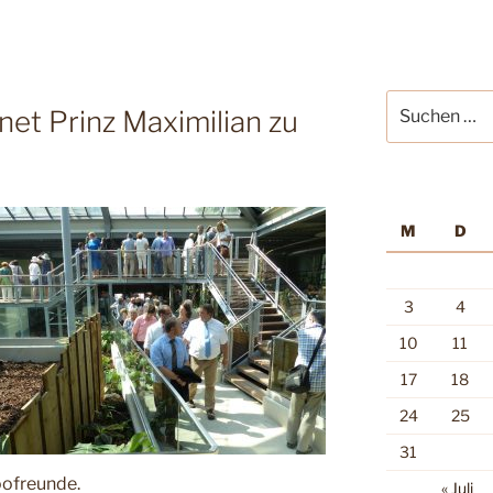
Suche
et Prinz Maximilian zu
nach:
M
D
3
4
10
11
17
18
24
25
31
ofreunde.
« Juli