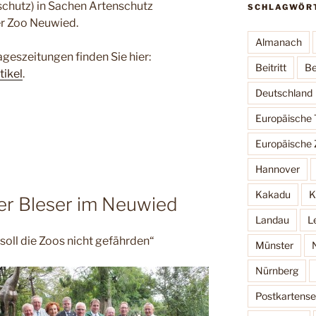
schutz) in Sachen Artenschutz
SCHLAGWÖR
er Zoo Neuwied.
Almanach
geszeitungen finden Sie hier:
Beitritt
Be
ikel
.
Deutschland
Europäische
Europäische 
Hannover
Kakadu
K
er Bleser im Neuwied
Landau
L
oll die Zoos nicht gefährden“
Münster
Nürnberg
Postkartense