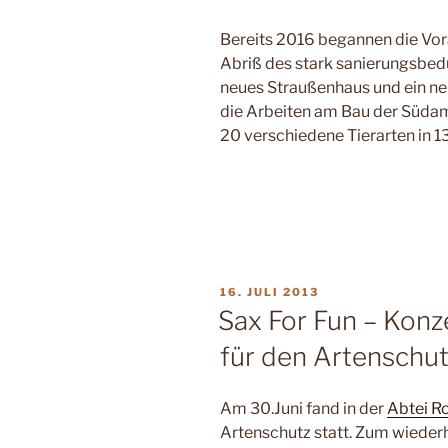
Bereits 2016 begannen die Vor
Abriß des stark sanierungsbedü
neues Straußenhaus und ein ne
die Arbeiten am Bau der Südam
20 verschiedene Tierarten in 1
VERÖFFENTLICHT
16. JULI 2013
AM
Sax For Fun – Konze
für den Artenschu
Am 30.Juni fand in der
Abtei 
Artenschutz statt. Zum wieder