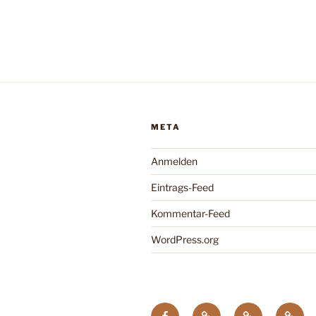
Bleser
im
Neuwied“
META
Anmelden
Eintrags-Feed
Kommentar-Feed
WordPress.org
facebook
Tagung
Zootier
Verba