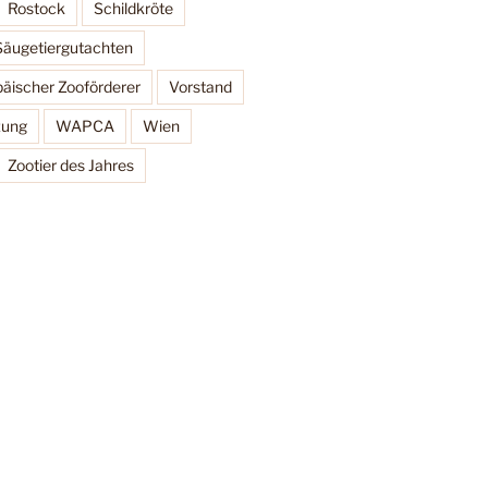
Rostock
Schildkröte
Säugetiergutachten
äischer Zooförderer
Vorstand
zung
WAPCA
Wien
Zootier des Jahres