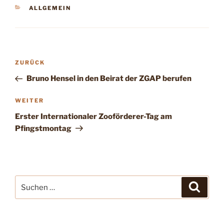
KATEGORIEN
ALLGEMEIN
Beitragsnavigation
Vorheriger
ZURÜCK
Beitrag
Bruno Hensel in den Beirat der ZGAP berufen
Nächster
WEITER
Beitrag
Erster Internationaler Zooförderer-Tag am
Pfingstmontag
Suche
Suche
nach: