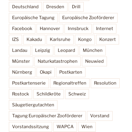
Deutschland
Dresden
Drill
Europäische Tagung
Europäische Zooförderer
Facebook
Hannover
Innsbruck
Internet
IZS
Kakadu
Karlsruhe
Kongo
Konzert
Landau
Leipzig
Leopard
München
Münster
Naturkatastrophen
Neuwied
Nürnberg
Okapi
Postkarten
Postkartenserie
Regionaltreffen
Resolution
Rostock
Schildkröte
Schweiz
Säugetiergutachten
Tagung Europäischer Zooförderer
Vorstand
Vorstandssitzung
WAPCA
Wien