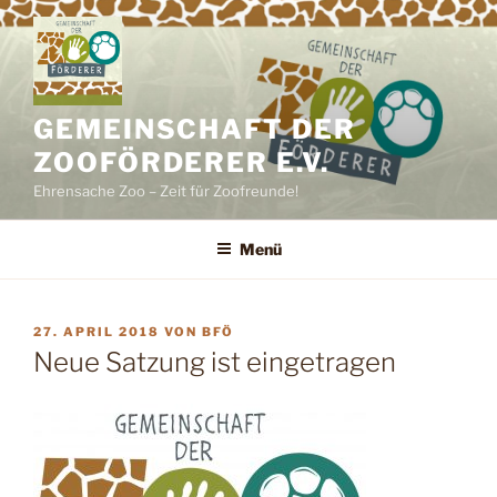
Zum
Inhalt
springen
GEMEINSCHAFT DER
ZOOFÖRDERER E.V.
Ehrensache Zoo – Zeit für Zoofreunde!
Menü
VERÖFFENTLICHT
27. APRIL 2018
VON
BFÖ
AM
Neue Satzung ist eingetragen