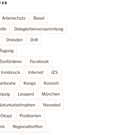
TER
Artenschutz
Basel
rlin
Delegiertenversammlung
Dresden
Drill
 Tagung
Zooförderer
Facebook
Innsbruck
Internet
IZS
arlsruhe
Kongo
Konzert
eipzig
Leopard
München
Naturkatastrophen
Neuwied
Okapi
Postkarten
rie
Regionaltreffen