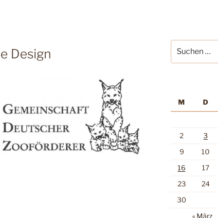
Suche
te Design
nach:
M
D
2
3
9
10
16
17
23
24
30
« März