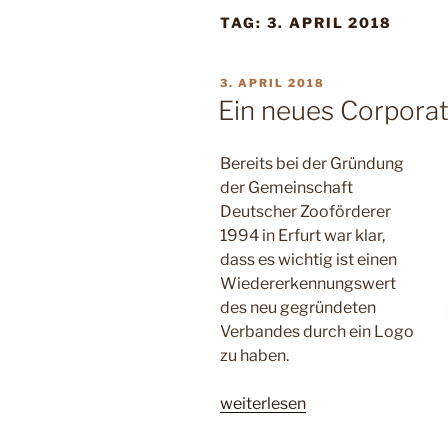
TAG:
3. APRIL 2018
VERÖFFENTLICHT
3. APRIL 2018
AM
Ein neues Corpora
Bereits bei der Gründung
der Gemeinschaft
Deutscher Zooförderer
1994 in Erfurt war klar,
dass es wichtig ist einen
Wiedererkennungswert
des neu gegründeten
Verbandes durch ein Logo
zu haben.
„Ein
weiterlesen
neues