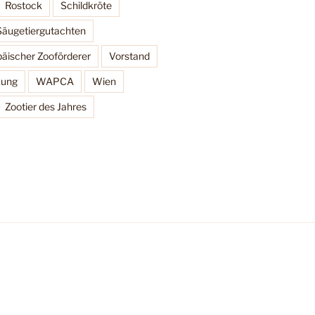
Rostock
Schildkröte
Säugetiergutachten
äischer Zooförderer
Vorstand
zung
WAPCA
Wien
Zootier des Jahres