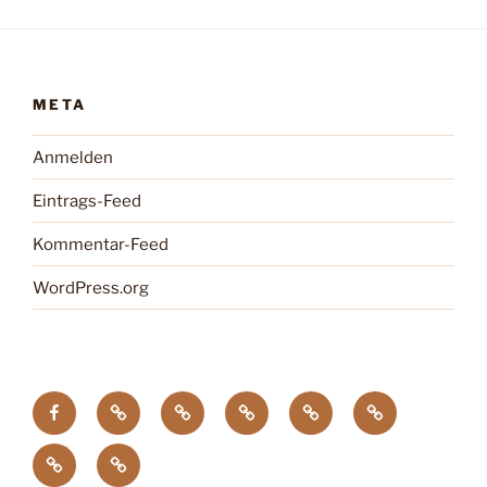
META
Anmelden
Eintrags-Feed
Kommentar-Feed
WordPress.org
facebook
Tagung
Zootier
Verband
DTG
Wildgehegeve
GdZ
Chemnitz
des
der
Zoopresseschau
Stiftung
Jahres
Zoos
Artenschutz