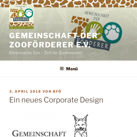
Zum
Inhalt
springen
GEMEINSCHAFT DER
ZOOFÖRDERER E.V.
Ehrensache Zoo – Zeit für Zoofreunde!
Menü
VERÖFFENTLICHT
3. APRIL 2018
VON
BFÖ
AM
Ein neues Corporate Design