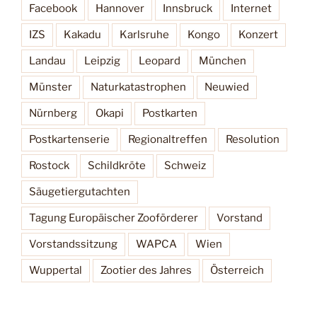
Facebook
Hannover
Innsbruck
Internet
IZS
Kakadu
Karlsruhe
Kongo
Konzert
Landau
Leipzig
Leopard
München
Münster
Naturkatastrophen
Neuwied
Nürnberg
Okapi
Postkarten
Postkartenserie
Regionaltreffen
Resolution
Rostock
Schildkröte
Schweiz
Säugetiergutachten
Tagung Europäischer Zooförderer
Vorstand
Vorstandssitzung
WAPCA
Wien
Wuppertal
Zootier des Jahres
Österreich