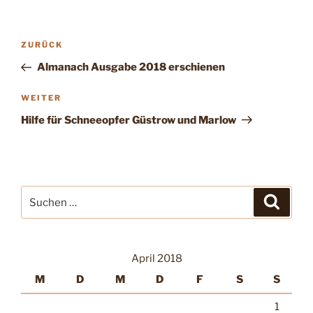
Beitragsnavigation
Vorheriger
ZURÜCK
Beitrag
Almanach Ausgabe 2018 erschienen
Nächster
WEITER
Beitrag
Hilfe für Schneeopfer Güstrow und Marlow
Suche
Suche
nach:
April 2018
M
D
M
D
F
S
S
1