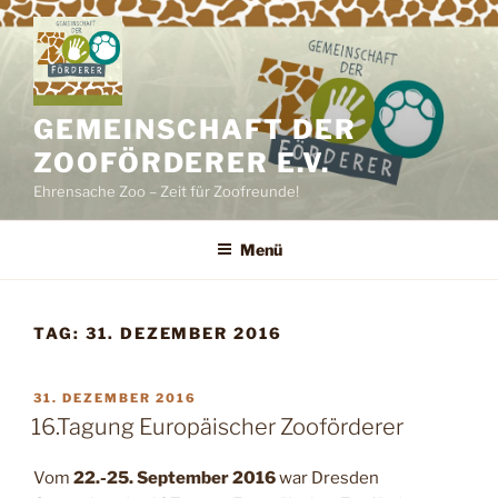
Zum
Inhalt
springen
GEMEINSCHAFT DER
ZOOFÖRDERER E.V.
Ehrensache Zoo – Zeit für Zoofreunde!
Menü
TAG:
31. DEZEMBER 2016
VERÖFFENTLICHT
31. DEZEMBER 2016
AM
16.Tagung Europäischer Zooförderer
Vom
22.-25. September 2016
war Dresden