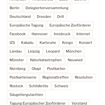
Berlin
Delegiertenversammlung
Deutschland
Dresden
Drill
Europäische Tagung
Europäische Zooförderer
Facebook
Hannover
Innsbruck
Internet
IZS
Kakadu
Karlsruhe
Kongo
Konzert
Landau
Leipzig
Leopard
München
Münster
Naturkatastrophen
Neuwied
Nürnberg
Okapi
Postkarten
Postkartenserie
Regionaltreffen
Resolution
Rostock
Schildkröte
Schweiz
Säugetiergutachten
Tagung Europäischer Zooförderer
Vorstand