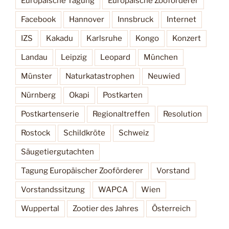
Europäische Tagung
Europäische Zooförderer
Facebook
Hannover
Innsbruck
Internet
IZS
Kakadu
Karlsruhe
Kongo
Konzert
Landau
Leipzig
Leopard
München
Münster
Naturkatastrophen
Neuwied
Nürnberg
Okapi
Postkarten
Postkartenserie
Regionaltreffen
Resolution
Rostock
Schildkröte
Schweiz
Säugetiergutachten
Tagung Europäischer Zooförderer
Vorstand
Vorstandssitzung
WAPCA
Wien
Wuppertal
Zootier des Jahres
Österreich