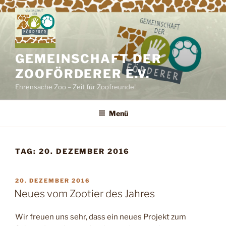
Zum
Inhalt
springen
GEMEINSCHAFT DER
ZOOFÖRDERER E.V.
Ehrensache Zoo – Zeit für Zoofreunde!
Menü
TAG:
20. DEZEMBER 2016
VERÖFFENTLICHT
20. DEZEMBER 2016
AM
Neues vom Zootier des Jahres
Wir freuen uns sehr, dass ein neues Projekt zum