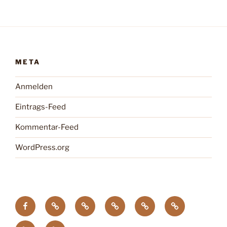
META
Anmelden
Eintrags-Feed
Kommentar-Feed
WordPress.org
facebook
Tagung
Zootier
Verband
DTG
Wildgehegeve
GdZ
Chemnitz
des
der
Zoopresseschau
Stiftung