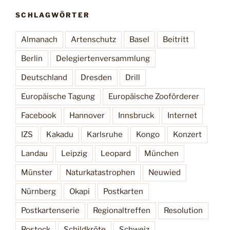
SCHLAGWÖRTER
Almanach
Artenschutz
Basel
Beitritt
Berlin
Delegiertenversammlung
Deutschland
Dresden
Drill
Europäische Tagung
Europäische Zooförderer
Facebook
Hannover
Innsbruck
Internet
IZS
Kakadu
Karlsruhe
Kongo
Konzert
Landau
Leipzig
Leopard
München
Münster
Naturkatastrophen
Neuwied
Nürnberg
Okapi
Postkarten
Postkartenserie
Regionaltreffen
Resolution
Rostock
Schildkröte
Schweiz