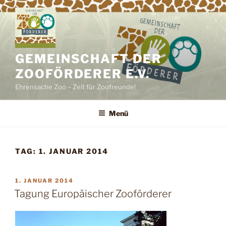
Zum
Inhalt
springen
GEMEINSCHAFT DER
ZOOFÖRDERER E.V.
Ehrensache Zoo – Zeit für Zoofreunde!
Menü
TAG:
1. JANUAR 2014
VERÖFFENTLICHT
1. JANUAR 2014
AM
Tagung Europäischer Zooförderer