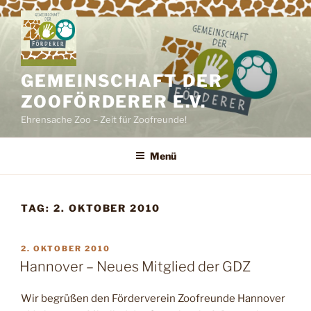
Zum
Inhalt
springen
GEMEINSCHAFT DER
ZOOFÖRDERER E.V.
Ehrensache Zoo – Zeit für Zoofreunde!
Menü
TAG:
2. OKTOBER 2010
VERÖFFENTLICHT
2. OKTOBER 2010
AM
Hannover – Neues Mitglied der GDZ
Wir begrüßen den Förderverein Zoofreunde Hannover