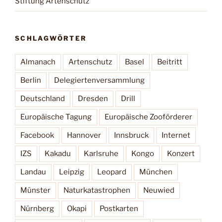
Stiftung Artenschutz
SCHLAGWÖRTER
Almanach
Artenschutz
Basel
Beitritt
Berlin
Delegiertenversammlung
Deutschland
Dresden
Drill
Europäische Tagung
Europäische Zooförderer
Facebook
Hannover
Innsbruck
Internet
IZS
Kakadu
Karlsruhe
Kongo
Konzert
Landau
Leipzig
Leopard
München
Münster
Naturkatastrophen
Neuwied
Nürnberg
Okapi
Postkarten