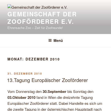
Zum
Inhalt
GEMEINSCHAFT DER
springen
ZOOFÖRDERER E.V.
Ehrensache Zoo – Zeit für Zoofreunde!
Menü
MONAT:
DEZEMBER 2010
VERÖFFENTLICHT
31. DEZEMBER 2010
AM
13.Tagung Europäischer Zooförderer
Vom Donnerstag den
30.September
bis Sonntag den
03.Oktober 2010
fand in Wien die dreizehnte Tagung
Europäischer Zooförderer statt. Dabei Handelte es sich um
die zweite Tagung in der österreichischen Hauptstadt nach