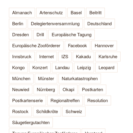
Almanach
Artenschutz
Basel
Beitritt
Berlin
Delegiertenversammlung
Deutschland
Dresden
Drill
Europäische Tagung
Europäische Zooförderer
Facebook
Hannover
Innsbruck
Internet
IZS
Kakadu
Karlsruhe
Kongo
Konzert
Landau
Leipzig
Leopard
München
Münster
Naturkatastrophen
Neuwied
Nürnberg
Okapi
Postkarten
Postkartenserie
Regionaltreffen
Resolution
Rostock
Schildkröte
Schweiz
Säugetiergutachten