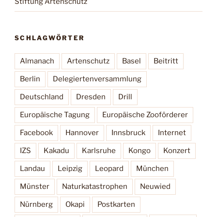
Stiftung Artenschutz
SCHLAGWÖRTER
Almanach
Artenschutz
Basel
Beitritt
Berlin
Delegiertenversammlung
Deutschland
Dresden
Drill
Europäische Tagung
Europäische Zooförderer
Facebook
Hannover
Innsbruck
Internet
IZS
Kakadu
Karlsruhe
Kongo
Konzert
Landau
Leipzig
Leopard
München
Münster
Naturkatastrophen
Neuwied
Nürnberg
Okapi
Postkarten