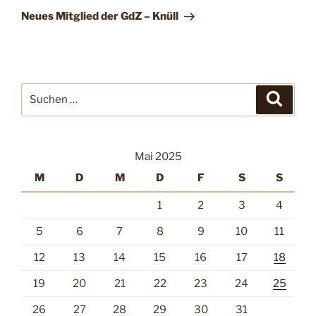
Beitrag
Neues Mitglied der GdZ – Knüll
Suche
Suche
nach:
Mai 2025
M
D
M
D
F
S
S
1
2
3
4
5
6
7
8
9
10
11
12
13
14
15
16
17
18
19
20
21
22
23
24
25
26
27
28
29
30
31