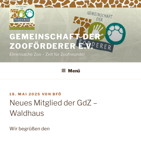
Zum
Inhalt
springen
GEMEINSCHAFT DER
ZOOFÖRDERER E.V.
Ehrensache Zoo – Zeit für Zoofreunde!
Menü
VERÖFFENTLICHT
18. MAI 2025
VON
BFÖ
AM
Neues Mitglied der GdZ –
Waldhaus
Wir begrüßen den