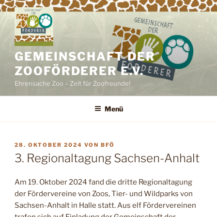
Zum
Inhalt
springen
GEMEINSCHAFT DER
ZOOFÖRDERER E.V.
Ehrensache Zoo – Zeit für Zoofreunde!
Menü
VERÖFFENTLICHT
28. OKTOBER 2024
VON
BFÖ
AM
3. Regionaltagung Sachsen-Anhalt
Am 19. Oktober 2024 fand die dritte Regionaltagung
der Fördervereine von Zoos, Tier- und Wildparks von
Sachsen-Anhalt in Halle statt. Aus elf Fördervereinen