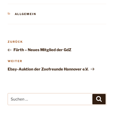
KATEGORIEN
ALLGEMEIN
Beitragsnavigation
Vorheriger
ZURÜCK
Beitrag
Fürth – Neues Mitglied der GdZ
Nächster
WEITER
Beitrag
Ebay-Auktion der Zoofreunde Hannover e.V.
Suche
Suche
nach: