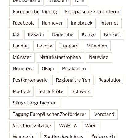
Deutschland
Dresden
Drill
Europäische Tagung
Europäische Zooförderer
Facebook
Hannover
Innsbruck
Internet
IZS
Kakadu
Karlsruhe
Kongo
Konzert
Landau
Leipzig
Leopard
München
Münster
Naturkatastrophen
Neuwied
Nürnberg
Okapi
Postkarten
Postkartenserie
Regionaltreffen
Resolution
Rostock
Schildkröte
Schweiz
Säugetiergutachten
Tagung Europäischer Zooförderer
Vorstand
Vorstandssitzung
WAPCA
Wien
Wuppertal
Zootier des Jahres
Österreich