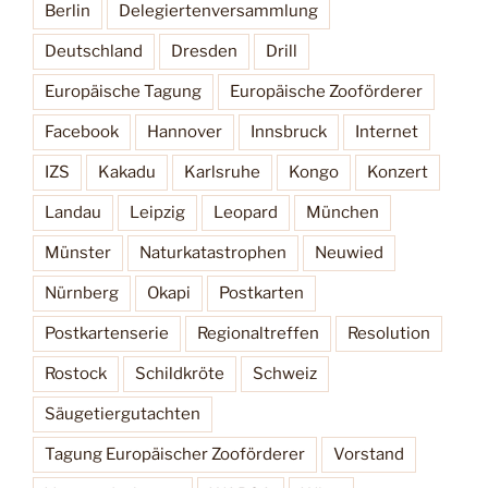
Berlin
Delegiertenversammlung
Deutschland
Dresden
Drill
Europäische Tagung
Europäische Zooförderer
Facebook
Hannover
Innsbruck
Internet
IZS
Kakadu
Karlsruhe
Kongo
Konzert
Landau
Leipzig
Leopard
München
Münster
Naturkatastrophen
Neuwied
Nürnberg
Okapi
Postkarten
Postkartenserie
Regionaltreffen
Resolution
Rostock
Schildkröte
Schweiz
Säugetiergutachten
Tagung Europäischer Zooförderer
Vorstand