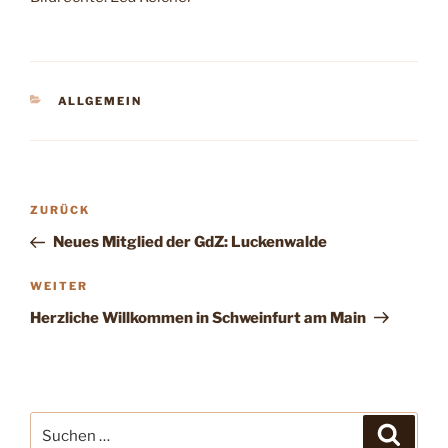
KATEGORIEN
ALLGEMEIN
Beitragsnavigation
Vorheriger
ZURÜCK
Beitrag
Neues Mitglied der GdZ: Luckenwalde
Nächster
WEITER
Beitrag
Herzliche Willkommen in Schweinfurt am Main
Suche
Suche
nach: