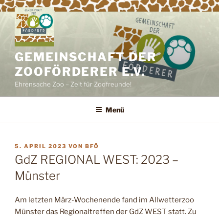
Zum
Inhalt
springen
GEMEINSCHAFT DER
ZOOFÖRDERER E.V.
Ehrensache Zoo – Zeit für Zoofreunde!
Menü
VERÖFFENTLICHT
5. APRIL 2023
VON
BFÖ
AM
GdZ REGIONAL WEST: 2023 –
Münster
Am letzten März-Wochenende fand im Allwetterzoo
Münster das Regionaltreffen der GdZ WEST statt. Zu