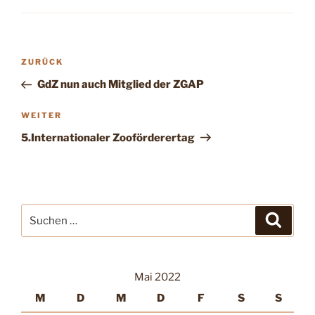
Beitragsnavigation
Vorheriger
ZURÜCK
Beitrag
GdZ nun auch Mitglied der ZGAP
Nächster
WEITER
Beitrag
5.Internationaler Zooförderertag
Suche
Suche
nach:
Mai 2022
M
D
M
D
F
S
S