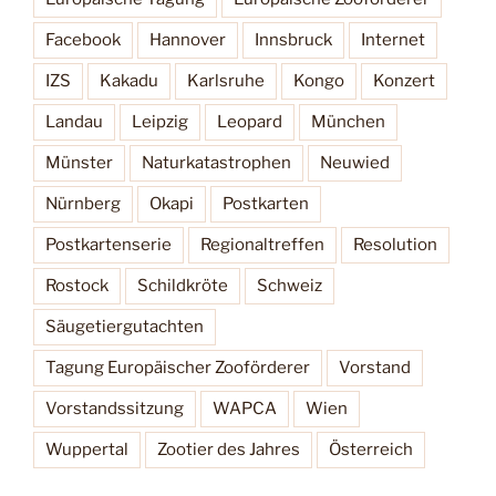
Facebook
Hannover
Innsbruck
Internet
IZS
Kakadu
Karlsruhe
Kongo
Konzert
Landau
Leipzig
Leopard
München
Münster
Naturkatastrophen
Neuwied
Nürnberg
Okapi
Postkarten
Postkartenserie
Regionaltreffen
Resolution
Rostock
Schildkröte
Schweiz
Säugetiergutachten
Tagung Europäischer Zooförderer
Vorstand
Vorstandssitzung
WAPCA
Wien
Wuppertal
Zootier des Jahres
Österreich