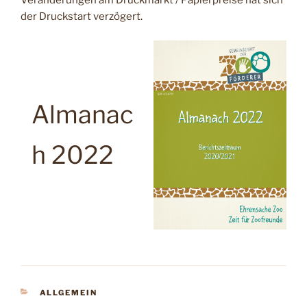
Veränderungen am Druckmarkt / Papierpreise hat sich
der Druckstart verzögert.
Almanac
h 2022
KATEGORIEN
ALLGEMEIN