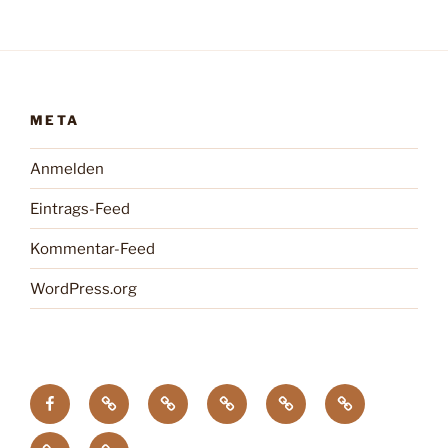
META
Anmelden
Eintrags-Feed
Kommentar-Feed
WordPress.org
facebook
Tagung
Zootier
Verband
DTG
Wildgehegeve
GdZ
Chemnitz
des
der
Zoopresseschau
Stiftung
Jahres
Zoos