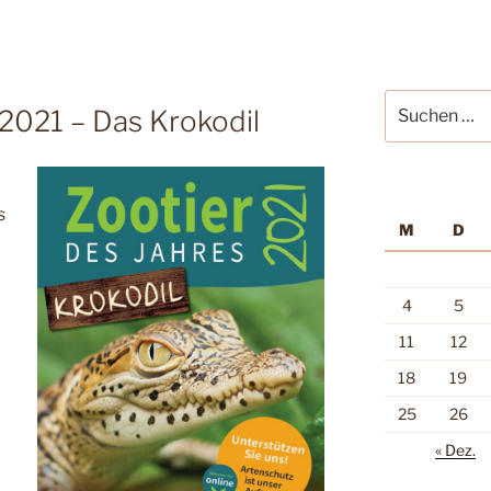
Suche
 2021 – Das Krokodil
nach:
s
M
D
4
5
11
12
18
19
25
26
« Dez.