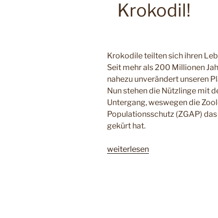
Krokodil!
Krokodile teilten sich ihren L
Seit mehr als 200 Millionen Ja
nahezu unverändert unseren Pl
Nun stehen die Nützlinge mit
Untergang, weswegen die Zoolo
Populationsschutz (ZGAP) das 
gekürt hat.
„Zootier
weiterlesen
des
Jahres
2021
–
Das