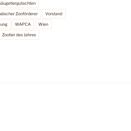
Säugetiergutachten
äischer Zooförderer
Vorstand
zung
WAPCA
Wien
Zootier des Jahres