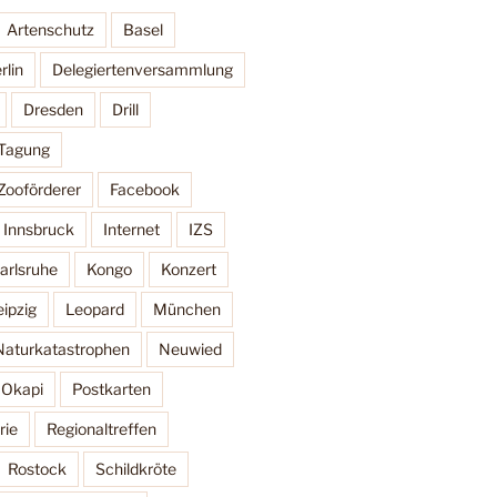
Artenschutz
Basel
rlin
Delegiertenversammlung
Dresden
Drill
 Tagung
Zooförderer
Facebook
Innsbruck
Internet
IZS
arlsruhe
Kongo
Konzert
eipzig
Leopard
München
Naturkatastrophen
Neuwied
Okapi
Postkarten
rie
Regionaltreffen
Rostock
Schildkröte