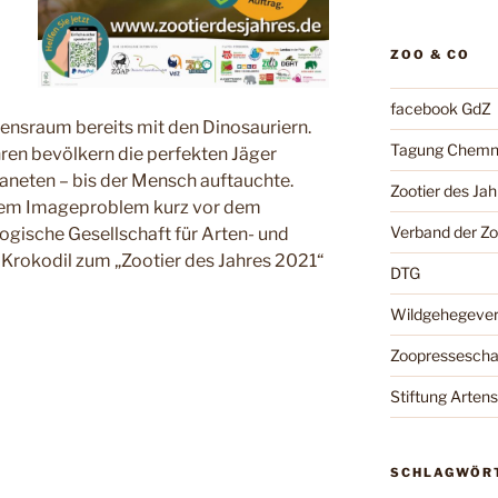
ZOO & CO
facebook GdZ
ebensraum bereits mit den Dinosauriern.
Tagung Chemn
hren bevölkern die perfekten Jäger
aneten – bis der Mensch auftauchte.
Zootier des Jah
 dem Imageproblem kurz vor dem
Verband der Z
gische Gesellschaft für Arten- und
Krokodil zum „Zootier des Jahres 2021“
DTG
Wildgehegeve
Zoopressesch
Stiftung Arten
SCHLAGWÖR