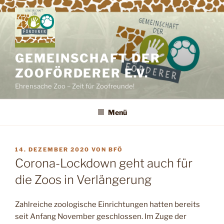
Zum
Inhalt
springen
GEMEINSCHAFT DER
ZOOFÖRDERER E.V.
Ehrensache Zoo – Zeit für Zoofreunde!
Menü
VERÖFFENTLICHT
14. DEZEMBER 2020
VON
BFÖ
AM
Corona-Lockdown geht auch für
die Zoos in Verlängerung
Zahlreiche zoologische Einrichtungen hatten bereits
seit Anfang November geschlossen. Im Zuge der