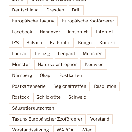
Deutschland
Dresden
Drill
Europäische Tagung
Europäische Zooförderer
Facebook
Hannover
Innsbruck
Internet
IZS
Kakadu
Karlsruhe
Kongo
Konzert
Landau
Leipzig
Leopard
München
Münster
Naturkatastrophen
Neuwied
Nürnberg
Okapi
Postkarten
Postkartenserie
Regionaltreffen
Resolution
Rostock
Schildkröte
Schweiz
Säugetiergutachten
Tagung Europäischer Zooförderer
Vorstand
Vorstandssitzung
WAPCA
Wien