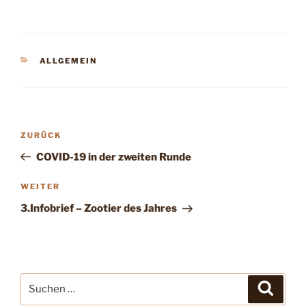
KATEGORIEN
ALLGEMEIN
Beitragsnavigation
Vorheriger
ZURÜCK
Beitrag
COVID-19 in der zweiten Runde
Nächster
WEITER
Beitrag
3.Infobrief – Zootier des Jahres
Suche
Suche
nach: