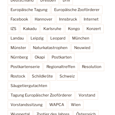
Deutschland
Dresden
Drill
Europäische Tagung
Europäische Zooförderer
Facebook
Hannover
Innsbruck
Internet
IZS
Kakadu
Karlsruhe
Kongo
Konzert
Landau
Leipzig
Leopard
München
Münster
Naturkatastrophen
Neuwied
Nürnberg
Okapi
Postkarten
Postkartenserie
Regionaltreffen
Resolution
Rostock
Schildkröte
Schweiz
Säugetiergutachten
Tagung Europäischer Zooförderer
Vorstand
Vorstandssitzung
WAPCA
Wien
Wuppertal
Zootier des Jahres
Österreich