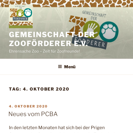
Zum
Inhalt
springen
GEMEINSCHAFT DER
ZOOFÖRDERER E.V.
Ehrensache Zoo – Zeit für Zoofreunde!
Menü
TAG:
4. OKTOBER 2020
VERÖFFENTLICHT
4. OKTOBER 2020
AM
Neues vom PCBA
In den letzten Monaten hat sich bei der Prigen