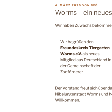
VERÖFFENTLICHT
4. MÄRZ 2020
VON
BFÖ
AM
Worms – ein neues
Wir haben Zuwachs bekomme
Wir begrüßen den
Freundeskreis Tiergarten
Worms e.V.
als neues
Mitglied aus Deutschland in
der Gemeinschaft der
Zooförderer.
Der Vorstand freut sich über d
Nibelungenstadt Worms und h
Willkommen.