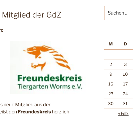
Suche
 Mitglied der GdZ
nach:
n:
M
D
2
3
9
10
16
17
23
24
30
31
as neue Mitglied aus der
eißt den
Freundeskreis
herzlich
« Feb.