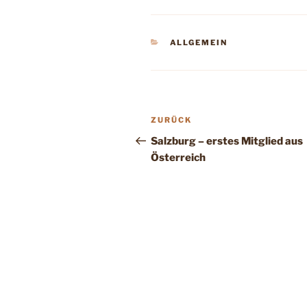
KATEGORIEN
ALLGEMEIN
Beitragsnavigation
Vorheriger
ZURÜCK
Beitrag
Salzburg – erstes Mitglied aus
Österreich