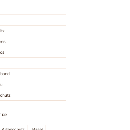
itz
res
oos
rband
au
schutz
TER
Artenschutz
Basel