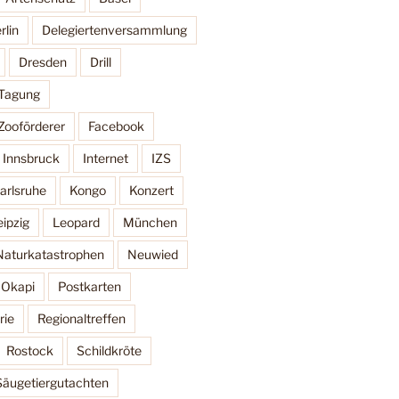
rlin
Delegiertenversammlung
Dresden
Drill
 Tagung
Zooförderer
Facebook
Innsbruck
Internet
IZS
arlsruhe
Kongo
Konzert
eipzig
Leopard
München
Naturkatastrophen
Neuwied
Okapi
Postkarten
rie
Regionaltreffen
Rostock
Schildkröte
Säugetiergutachten