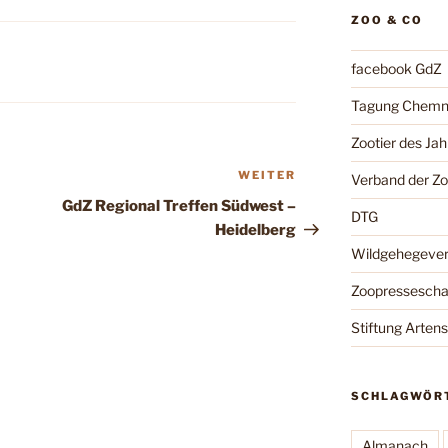
ZOO & CO
facebook GdZ
Tagung Chemn
Zootier des Jah
WEITER
Nächster
Verband der Z
Beitrag
GdZ Regional Treffen Südwest –
DTG
Heidelberg
Wildgehegeve
Zoopressesch
Stiftung Arten
SCHLAGWÖR
Almanach