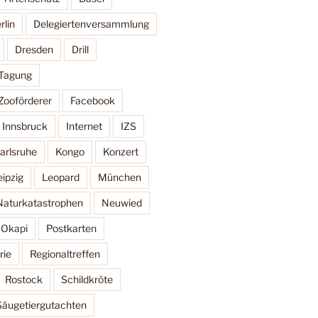
rlin
Delegiertenversammlung
Dresden
Drill
 Tagung
Zooförderer
Facebook
Innsbruck
Internet
IZS
arlsruhe
Kongo
Konzert
eipzig
Leopard
München
Naturkatastrophen
Neuwied
Okapi
Postkarten
rie
Regionaltreffen
Rostock
Schildkröte
Säugetiergutachten