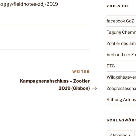
bloggy/fieldnotes-zdj-2019
ZOO & CO
facebook GdZ
Tagung Chemn
Zootier des Jah
Verband der Z
DTG
WEITER
Nächster
Wildgehegeve
Beitrag
Kampagnenabschluss – Zootier
2019 (Gibbon)
Zoopressesch
Stiftung Arten
SCHLAGWÖR
Almanach