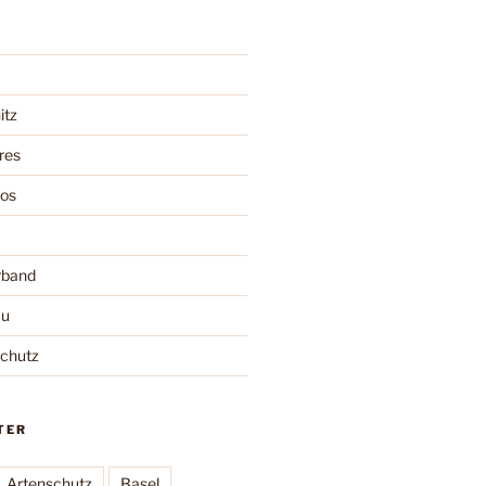
itz
res
oos
rband
au
schutz
TER
Artenschutz
Basel