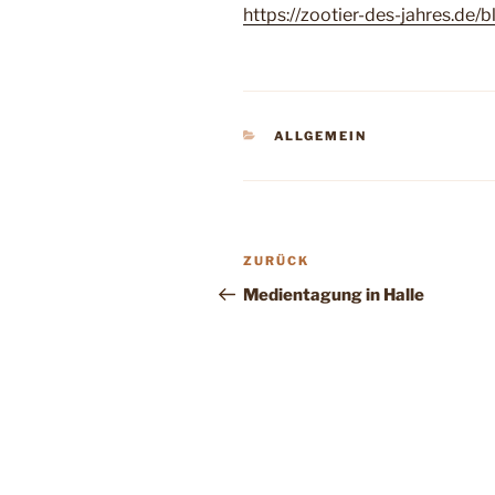
https://zootier-des-jahres.de/
KATEGORIEN
ALLGEMEIN
Beitragsnavigation
Vorheriger
ZURÜCK
Beitrag
Medientagung in Halle