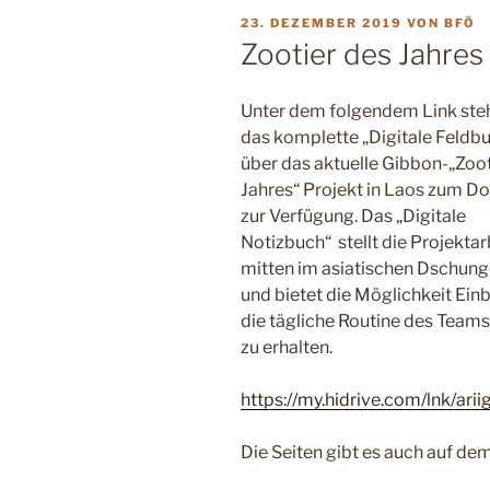
VERÖFFENTLICHT
23. DEZEMBER 2019
VON
BFÖ
AM
Zootier des Jahres
Unter dem folgendem Link ste
das komplette „Digitale Feldb
über das aktuelle Gibbon-„Zoot
Jahres“ Projekt in Laos zum D
zur Verfügung.
Das „Digitale
Notizbuch“ stellt die Projektar
mitten im asiatischen Dschung
und bietet die Möglichkeit Einb
die tägliche Routine des Teams
zu erhalten.
https://my.hidrive.com/lnk/ari
Die Seiten gibt es auch auf dem 