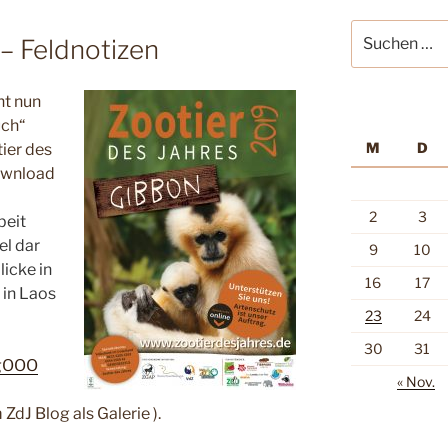
Suche
 – Feldnotizen
nach:
ht nun
uch“
M
D
ier des
ownload
2
3
beit
el dar
9
10
licke in
16
17
 in Laos
23
24
30
31
igOOO
« Nov.
ZdJ Blog als Galerie ).