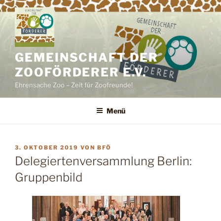
Zum
Inhalt
springen
GEMEINSCHAFT DER
ZOOFÖRDERER E.V.
Ehrensache Zoo – Zeit für Zoofreunde!
Menü
VERÖFFENTLICHT
3. OKTOBER 2019
VON
BFÖ
AM
Delegiertenversammlung Berlin:
Gruppenbild