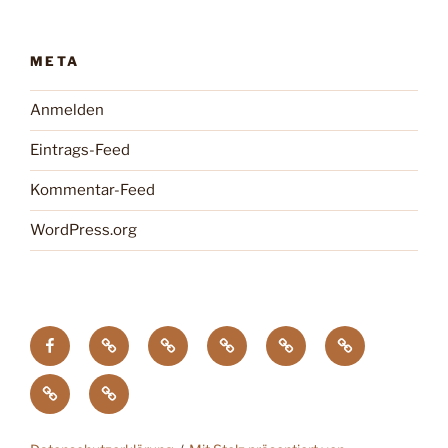
META
Anmelden
Eintrags-Feed
Kommentar-Feed
WordPress.org
facebook
Tagung
Zootier
Verband
DTG
Wildgehegeve
GdZ
Chemnitz
des
der
Zoopresseschau
Stiftung
Jahres
Zoos
Artenschutz