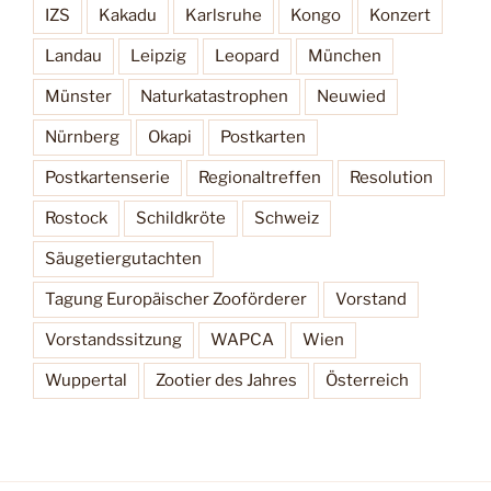
IZS
Kakadu
Karlsruhe
Kongo
Konzert
Landau
Leipzig
Leopard
München
Münster
Naturkatastrophen
Neuwied
Nürnberg
Okapi
Postkarten
Postkartenserie
Regionaltreffen
Resolution
Rostock
Schildkröte
Schweiz
Säugetiergutachten
Tagung Europäischer Zooförderer
Vorstand
Vorstandssitzung
WAPCA
Wien
Wuppertal
Zootier des Jahres
Österreich