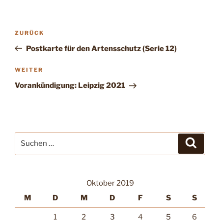
Beitragsnavigation
Vorheriger
ZURÜCK
Beitrag
Postkarte für den Artensschutz (Serie 12)
Nächster
WEITER
Beitrag
Vorankündigung: Leipzig 2021
Suche
Suche
nach:
Oktober 2019
M
D
M
D
F
S
S
1
2
3
4
5
6