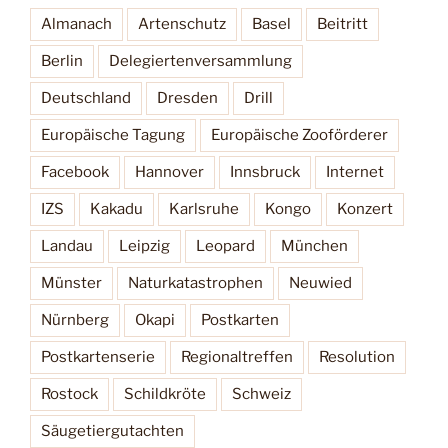
Almanach
Artenschutz
Basel
Beitritt
Berlin
Delegiertenversammlung
Deutschland
Dresden
Drill
Europäische Tagung
Europäische Zooförderer
Facebook
Hannover
Innsbruck
Internet
IZS
Kakadu
Karlsruhe
Kongo
Konzert
Landau
Leipzig
Leopard
München
Münster
Naturkatastrophen
Neuwied
Nürnberg
Okapi
Postkarten
Postkartenserie
Regionaltreffen
Resolution
Rostock
Schildkröte
Schweiz
Säugetiergutachten