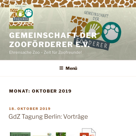
Zum
Inhalt
springen
GEMEINSCHAFT DER
ZOOFÖRDERER E.V.
Ehrensache Zoo – Zeit für Zoofreunde!
Menü
MONAT:
OKTOBER 2019
VERÖFFENTLICHT
18. OKTOBER 2019
AM
GdZ Tagung Berlin: Vorträge