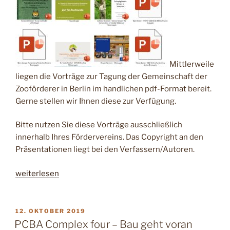
Mittlerweile
liegen die Vorträge zur Tagung der Gemeinschaft der
Zooförderer in Berlin im handlichen pdf-Format bereit.
Gerne stellen wir Ihnen diese zur Verfügung.
Bitte nutzen Sie diese Vorträge ausschließlich
innerhalb Ihres Fördervereins. Das Copyright an den
Präsentationen liegt bei den Verfassern/Autoren.
„GdZ
weiterlesen
Tagung
Berlin:
Vorträge“
VERÖFFENTLICHT
12. OKTOBER 2019
AM
PCBA Complex four – Bau geht voran