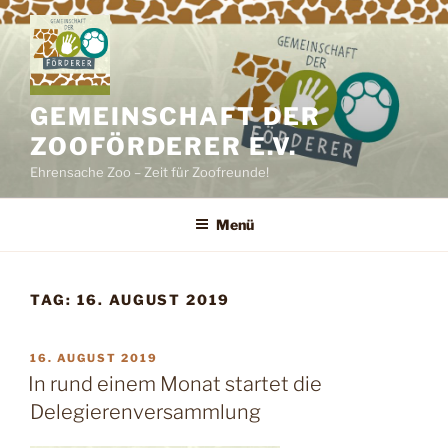
Zum
Inhalt
springen
GEMEINSCHAFT DER
ZOOFÖRDERER E.V.
Ehrensache Zoo – Zeit für Zoofreunde!
Menü
TAG:
16. AUGUST 2019
VERÖFFENTLICHT
16. AUGUST 2019
AM
In rund einem Monat startet die
Delegierenversammlung