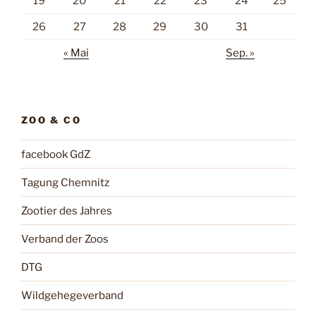
19
20
21
22
23
24
25
26
27
28
29
30
31
« Mai
Sep. »
ZOO & CO
facebook GdZ
Tagung Chemnitz
Zootier des Jahres
Verband der Zoos
DTG
Wildgehegeverband