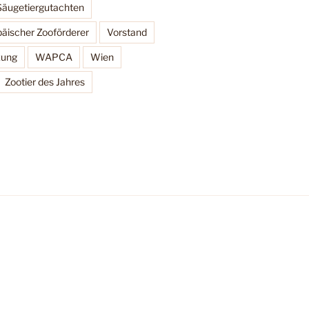
Säugetiergutachten
äischer Zooförderer
Vorstand
zung
WAPCA
Wien
Zootier des Jahres