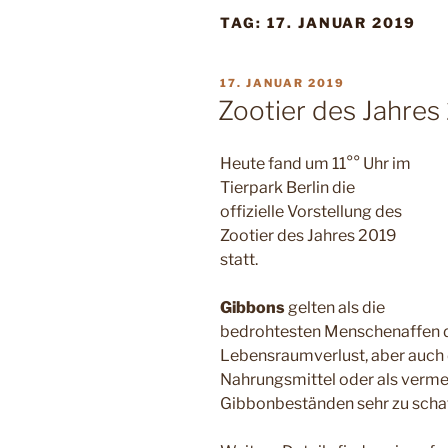
TAG:
17. JANUAR 2019
VERÖFFENTLICHT
17. JANUAR 2019
AM
Zootier des Jahres
Heute fand um 11°° Uhr im
Tierpark Berlin die
offizielle Vorstellung des
Zootier des Jahres 2019
statt.
Gibbons
gelten als die
bedrohtesten Menschenaffen d
Lebensraumverlust, aber auch 
Nahrungsmittel oder als verme
Gibbonbeständen sehr zu scha