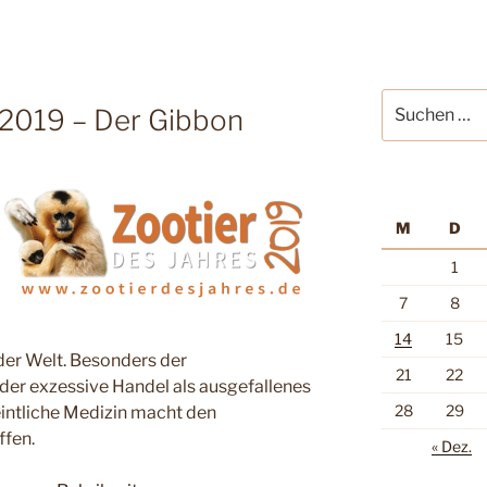
Suche
 2019 – Der Gibbon
nach:
M
D
1
7
8
14
15
er Welt. Besonders der
21
22
der exzessive Handel als ausgefallenes
28
29
intliche Medizin macht den
ffen.
« Dez.