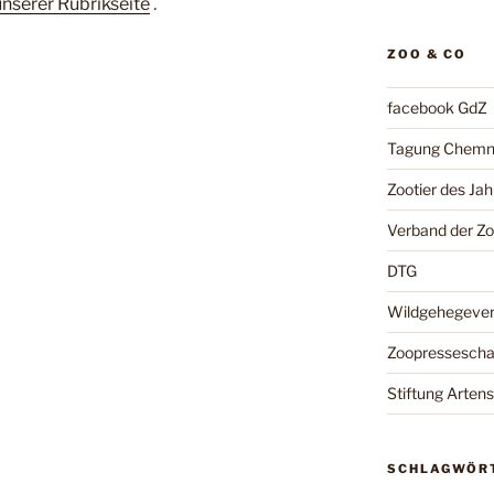
unserer Rubrikseite
.
ZOO & CO
facebook GdZ
Tagung Chemn
Zootier des Jah
Verband der Z
DTG
Wildgehegeve
Zoopressesch
Stiftung Arten
SCHLAGWÖR