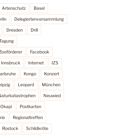
Artenschutz
Basel
rlin
Delegiertenversammlung
Dresden
Drill
 Tagung
Zooförderer
Facebook
Innsbruck
Internet
IZS
arlsruhe
Kongo
Konzert
eipzig
Leopard
München
Naturkatastrophen
Neuwied
Okapi
Postkarten
rie
Regionaltreffen
Rostock
Schildkröte