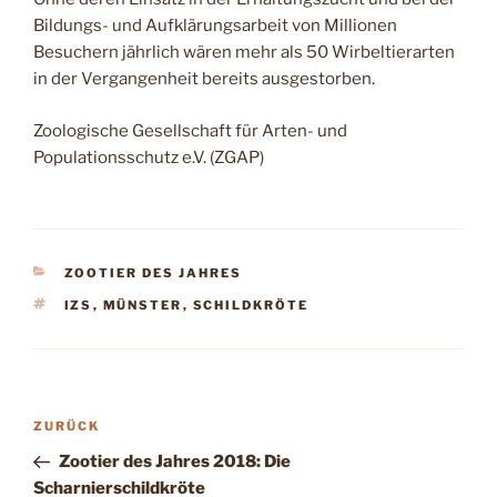
Bildungs- und Aufklärungsarbeit von Millionen
Besuchern jährlich wären mehr als 50 Wirbeltierarten
in der Vergangenheit bereits ausgestorben.
Zoologische Gesellschaft für Arten- und
Populationsschutz e.V. (ZGAP)
KATEGORIEN
ZOOTIER DES JAHRES
SCHLAGWÖRTER
IZS
,
MÜNSTER
,
SCHILDKRÖTE
Beitragsnavigation
Vorheriger
ZURÜCK
Beitrag
Zootier des Jahres 2018: Die
Scharnierschildkröte