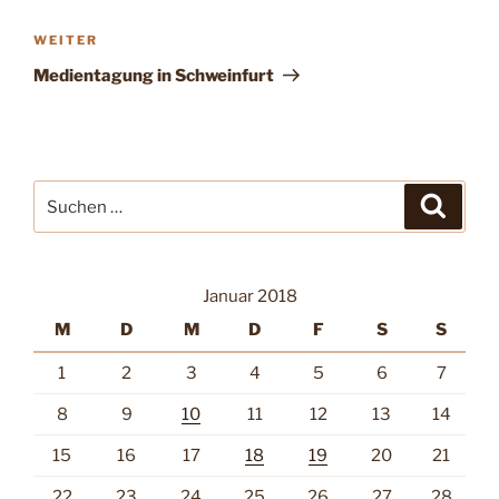
Nächster
WEITER
Beitrag
Medientagung in Schweinfurt
Suche
Suche
nach:
Januar 2018
M
D
M
D
F
S
S
1
2
3
4
5
6
7
8
9
10
11
12
13
14
15
16
17
18
19
20
21
22
23
24
25
26
27
28