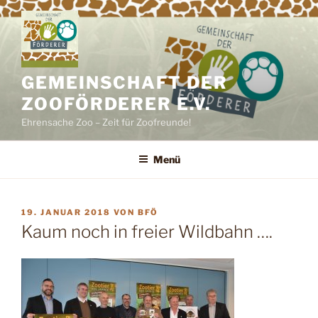
Zum
Inhalt
springen
GEMEINSCHAFT DER
ZOOFÖRDERER E.V.
Ehrensache Zoo – Zeit für Zoofreunde!
Menü
VERÖFFENTLICHT
19. JANUAR 2018
VON
BFÖ
AM
Kaum noch in freier Wildbahn ….