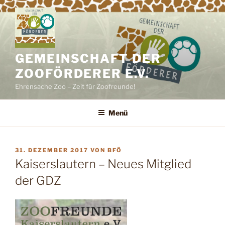
Zum
Inhalt
springen
GEMEINSCHAFT DER
ZOOFÖRDERER E.V.
Ehrensache Zoo – Zeit für Zoofreunde!
Menü
VERÖFFENTLICHT
31. DEZEMBER 2017
VON
BFÖ
AM
Kaiserslautern – Neues Mitglied
der GDZ