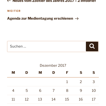
Neues vom Zootier des Jahres 2017 – 2 Infobrief
Nächster
WEITER
Beitrag
Agenda zur Medientagung erschienen
Suche
Suche
nach:
Dezember 2017
M
D
M
D
F
S
S
1
2
3
4
5
6
7
8
9
10
11
12
13
14
15
16
17