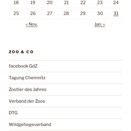
18
19
20
21
22
23
24
25
26
27
28
29
30
31
« Nov.
Jan. »
ZOO & CO
facebook GdZ
Tagung Chemnitz
Zootier des Jahres
Verband der Zoos
DTG
Wildgehegeverband