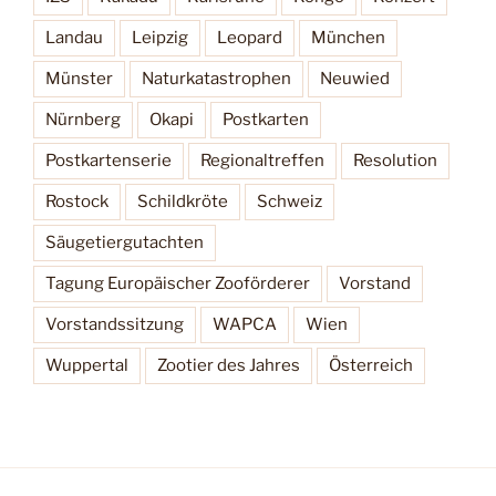
Landau
Leipzig
Leopard
München
Münster
Naturkatastrophen
Neuwied
Nürnberg
Okapi
Postkarten
Postkartenserie
Regionaltreffen
Resolution
Rostock
Schildkröte
Schweiz
Säugetiergutachten
Tagung Europäischer Zooförderer
Vorstand
Vorstandssitzung
WAPCA
Wien
Wuppertal
Zootier des Jahres
Österreich