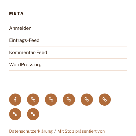
META
Anmelden
Eintrags-Feed
Kommentar-Feed
WordPress.org
facebook
Tagung
Zootier
Verband
DTG
Wildgehegeve
GdZ
Chemnitz
des
der
Zoopresseschau
Stiftung
Jahres
Zoos
Artenschutz
Datenschutzerklärung
Mit Stolz präsentiert von