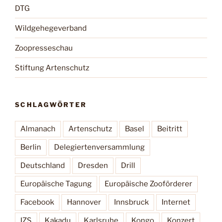
DTG
Wildgehegeverband
Zoopresseschau
Stiftung Artenschutz
SCHLAGWÖRTER
Almanach
Artenschutz
Basel
Beitritt
Berlin
Delegiertenversammlung
Deutschland
Dresden
Drill
Europäische Tagung
Europäische Zooförderer
Facebook
Hannover
Innsbruck
Internet
IZS
Kakadu
Karlsruhe
Kongo
Konzert