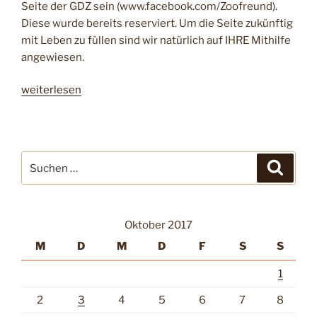
Seite der GDZ sein (www.facebook.com/Zoofreund).
Diese wurde bereits reserviert. Um die Seite zukünftig
mit Leben zu füllen sind wir natürlich auf IHRE Mithilfe
angewiesen.
„Tagung
weiterlesen
Neue
Medien
17./18.02.2018“
Suche
Suche
nach:
Oktober 2017
M
D
M
D
F
S
S
1
2
3
4
5
6
7
8