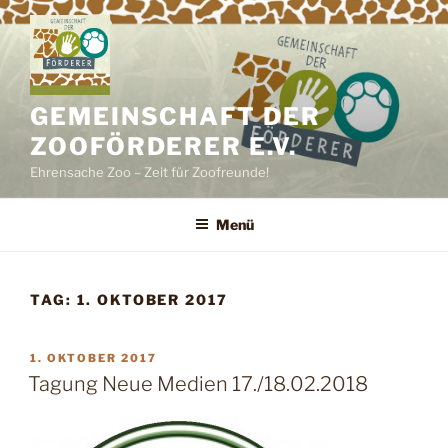
Zum
Inhalt
springen
GEMEINSCHAFT DER
ZOOFÖRDERER E.V.
Ehrensache Zoo – Zeit für Zoofreunde!
Menü
TAG:
1. OKTOBER 2017
VERÖFFENTLICHT
1. OKTOBER 2017
AM
Tagung Neue Medien 17./18.02.2018