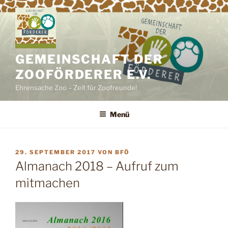
Zum
Inhalt
springen
GEMEINSCHAFT DER
ZOOFÖRDERER E.V.
Ehrensache Zoo – Zeit für Zoofreunde!
Menü
VERÖFFENTLICHT
29. SEPTEMBER 2017
VON
BFÖ
AM
Almanach 2018 – Aufruf zum
mitmachen