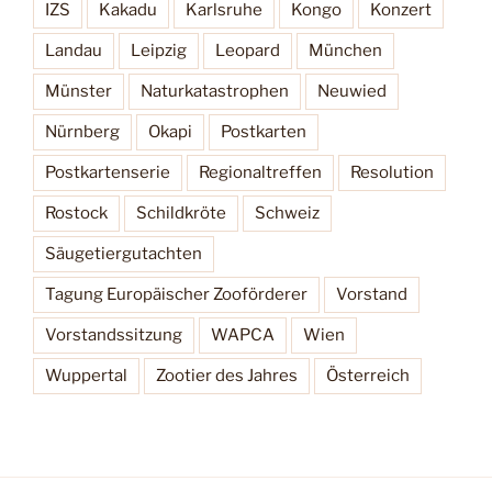
IZS
Kakadu
Karlsruhe
Kongo
Konzert
Landau
Leipzig
Leopard
München
Münster
Naturkatastrophen
Neuwied
Nürnberg
Okapi
Postkarten
Postkartenserie
Regionaltreffen
Resolution
Rostock
Schildkröte
Schweiz
Säugetiergutachten
Tagung Europäischer Zooförderer
Vorstand
Vorstandssitzung
WAPCA
Wien
Wuppertal
Zootier des Jahres
Österreich