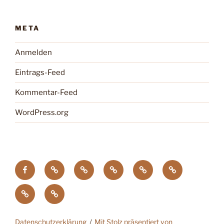
META
Anmelden
Eintrags-Feed
Kommentar-Feed
WordPress.org
facebook
Tagung
Zootier
Verband
DTG
Wildgehegeve
GdZ
Chemnitz
des
der
Zoopresseschau
Stiftung
Jahres
Zoos
Artenschutz
Datenschutzerklärung
Mit Stolz präsentiert von