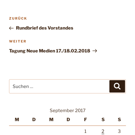
Beitragsnavigation
Vorheriger
ZURÜCK
Beitrag
Rundbrief des Vorstandes
Nächster
WEITER
Beitrag
Tagung Neue Medien 17./18.02.2018
Suche
Suche
nach:
September 2017
M
D
M
D
F
S
S
1
2
3