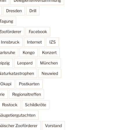
rlin
Delegiertenversammlung
Dresden
Drill
 Tagung
Zooförderer
Facebook
Innsbruck
Internet
IZS
arlsruhe
Kongo
Konzert
eipzig
Leopard
München
Naturkatastrophen
Neuwied
Okapi
Postkarten
rie
Regionaltreffen
Rostock
Schildkröte
Säugetiergutachten
äischer Zooförderer
Vorstand