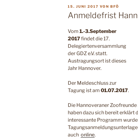
VERÖFFENTLICHT
15. JUNI 2017
VON
BFÖ
AM
Anmeldefrist Hann
Vom
1.-3.September
2017
findet die 17.
Delegiertenversammlung
der GDZ e.V. statt.
Austragungsort ist dieses
Jahr Hannover.
Der Meldeschluss zur
Tagung ist am
01.07.2017
.
Die Hannoveraner Zoofreunde s
haben dazu sich bereit erklärt
interessante Programm wurde b
Tagungsanmeldungsunterlagen v
auch
online
.