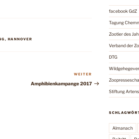
facebook GdZ
Tagung Chemn
Zootier des Jah
NG
,
HANNOVER
Verband der Z
DTG
Wildgehegeve
WEITER
Nächster
Zoopressesch
Beitrag
Amphibienkampange 2017
Stiftung Arten
SCHLAGWÖR
Almanach