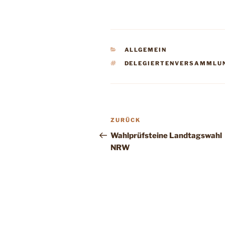
KATEGORIEN
ALLGEMEIN
SCHLAGWÖRTER
DELEGIERTENVERSAMMLU
Beitragsnavigation
Vorheriger
ZURÜCK
Beitrag
Wahlprüfsteine Landtagswahl
NRW