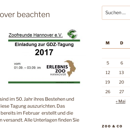
Suche
over beachten
nach:
M
D
5
6
12
13
19
20
26
27
ind im 50. Jahr ihres Bestehen und
« Mai
 diese Tagung auszurichten. Das
ereits im Februar erstellt und die
ersandt. Alle Unterlagen finden Sie
ZOO & CO