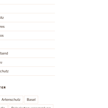
itz
res
oos
rband
au
schutz
TER
Artenschutz
Basel