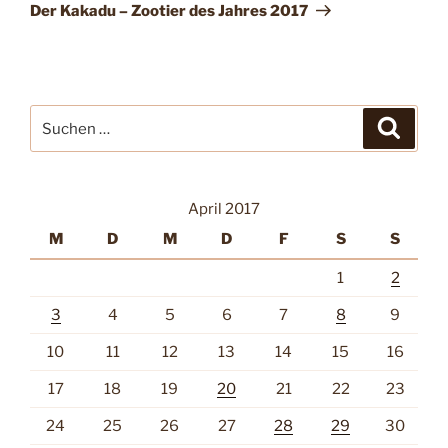
Beitrag
Der Kakadu – Zootier des Jahres 2017
Suche
Suche
nach:
April 2017
M
D
M
D
F
S
S
1
2
3
4
5
6
7
8
9
10
11
12
13
14
15
16
17
18
19
20
21
22
23
24
25
26
27
28
29
30