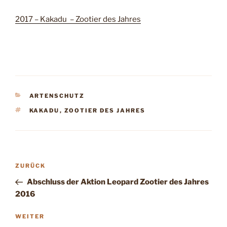
2017 – Kakadu – Zootier des Jahres
KATEGORIEN
ARTENSCHUTZ
SCHLAGWÖRTER
KAKADU
,
ZOOTIER DES JAHRES
Beitragsnavigation
Vorheriger
ZURÜCK
Beitrag
Abschluss der Aktion Leopard Zootier des Jahres
2016
Nächster
WEITER