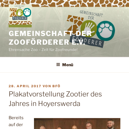
Zum
Inhalt
springen
GEMEINSCHAFT DER
ZOOFÖRDERER E.V.
Ehrensache Zoo – Zeit für Zoofreunde!
Menü
VERÖFFENTLICHT
28. APRIL 2017
VON
BFÖ
AM
Plakatvorstellung Zootier des
Jahres in Hoyerswerda
Bereits
auf der