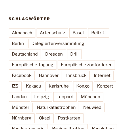
SCHLAGWÖRTER
Almanach
Artenschutz
Basel
Beitritt
Berlin
Delegiertenversammlung
Deutschland
Dresden
Drill
Europäische Tagung
Europäische Zooförderer
Facebook
Hannover
Innsbruck
Internet
IZS
Kakadu
Karlsruhe
Kongo
Konzert
Landau
Leipzig
Leopard
München
Münster
Naturkatastrophen
Neuwied
Nürnberg
Okapi
Postkarten
Postkartenserie
Regionaltreffen
Resolution