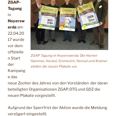
ZGAP-
Tagung
in
Hoyersw
erda
am
22.04.20
17 wurde
vor dem
offizielle
ZGAP Tagung in Hoyerswerda: Die Herren
n Start
Hammer, Heckel, Emmerich, Hensel und Kramer
der
stellen die neuen Plakate vor.
Kampang
e das
neue Zootier des Jahres von den Vorständen der daran
beteiligten Organisationen ZGAP, DTG und GDZ die
neuen Plakate vorgestellt.
Aufgrund der Sperrfrist der Aktion wurde die Meldung
verzögert eingestellt.