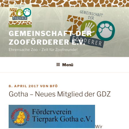
Zum
Inhalt
springen
GEMEINSCHAFT DER
ZOOFÖRDERER E.V.
Ehrensache Zoo – Zeit für Zoofreunde!
Menü
VERÖFFENTLICHT
8. APRIL 2017
VON
BFÖ
AM
Gotha – Neues Mitglied der GDZ
Wir