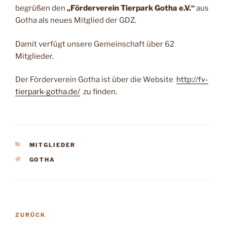
begrüßen den
„Förderverein Tierpark Gotha e.V.“
aus
Gotha als neues Mitglied der GDZ.
Damit verfügt unsere Gemeinschaft über 62
Mitglieder.
Der Förderverein Gotha ist über die Website
http://fv-
tierpark-gotha.de/
zu finden.
KATEGORIEN
MITGLIEDER
SCHLAGWÖRTER
GOTHA
Beitragsnavigation
Vorheriger
ZURÜCK