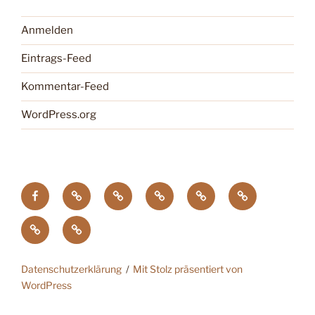
Anmelden
Eintrags-Feed
Kommentar-Feed
WordPress.org
facebook
Tagung
Zootier
Verband
DTG
Wildgehegeve
GdZ
Chemnitz
des
der
Zoopresseschau
Stiftung
Jahres
Zoos
Artenschutz
Datenschutzerklärung
Mit Stolz präsentiert von
WordPress