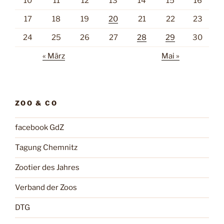
10
11
12
13
14
15
16
17
18
19
20
21
22
23
24
25
26
27
28
29
30
« März
Mai »
ZOO & CO
facebook GdZ
Tagung Chemnitz
Zootier des Jahres
Verband der Zoos
DTG