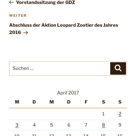
Beitrag
Vorstandssitzung der GDZ
Nächster
WEITER
Beitrag
Abschluss der Aktion Leopard Zootier des Jahres
2016
Suche
Suche
nach:
April 2017
M
D
M
D
F
S
S
1
2
3
4
5
6
7
8
9