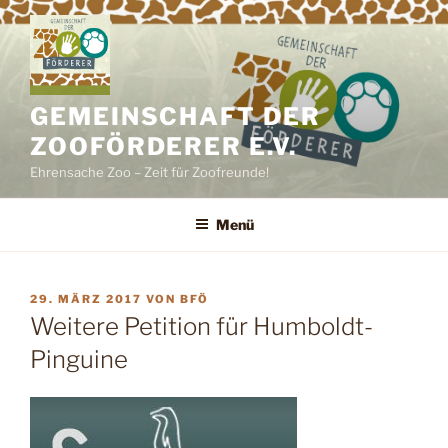
Zum
Inhalt
springen
GEMEINSCHAFT DER
ZOOFÖRDERER E.V.
Ehrensache Zoo – Zeit für Zoofreunde!
Menü
VERÖFFENTLICHT
29. MÄRZ 2017
VON
BFÖ
AM
Weitere Petition für Humboldt-
Pinguine