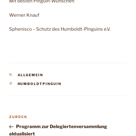
Mit besten Pinguin-Wünschen
Werner Knauf
Sphenisco – Schutz des Humboldt-Pinguins e.V.
KATEGORIEN
ALLGEMEIN
SCHLAGWÖRTER
HUMBOLDTPINGUIN
Beitragsnavigation
Vorheriger
ZURÜCK
Beitrag
Programm zur Delegiertenversammlung
aktualisiert