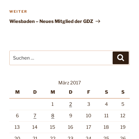
Nächster
WEITER
Beitrag
Wiesbaden – Neues Mitglied der GDZ
Suche
Suche
nach:
März 2017
M
D
M
D
F
S
S
1
2
3
4
5
6
7
8
9
10
11
12
13
14
15
16
17
18
19
20
21
22
23
24
25
26