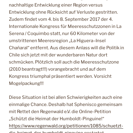
nachhaltige Entwicklung einer Region versus
Entwicklung ohne Rücksicht auf Verluste gestritten.
Zudem findet vom 4. bis 8. September 2017 der 4.
Internationale Kongress für Meeresschutzzonen in La
Serena / Coquimbo statt, nur 60 Kilometer von der
umstrittenen Meeresregion „La Higuera–Insel
Chañaral“ entfernt. Aus diesem Anlass will die Politik in
Chile sich jetzt mit der wunderbaren Natur dort
schmücken. Plötzlich soll auch die Meeresschutzone
(2010 beantragt!!!) vorangebracht und auf dem
Kongress triumphal präsentiert werden. Vorsicht
Mogelpackung!!!
Diese Situation ist bei allen Schwierigkeiten auch eine
einmalige Chance. Deshalb hat Sphenisco gemeinsam
mit Rettet den Regenwald e.V. die Online-Petition
„Schützt die Heimat der Humboldt-Pinguine!“
https://www.regenwald.org/petitionen/1085/schuetzt-
die-heimat-der-humboldt-pinguine
gestartet.