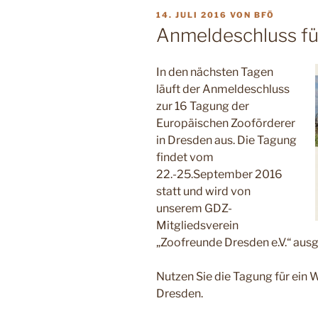
VERÖFFENTLICHT
14. JULI 2016
VON
BFÖ
AM
Anmeldeschluss für
In den nächsten Tagen
läuft der Anmeldeschluss
zur 16 Tagung der
Europäischen Zooförderer
in Dresden aus. Die Tagung
findet vom
22.-25.September 2016
statt und wird von
unserem GDZ-
Mitgliedsverein
„Zoofreunde Dresden e.V.“ ausg
Nutzen Sie die Tagung für ein W
Dresden.