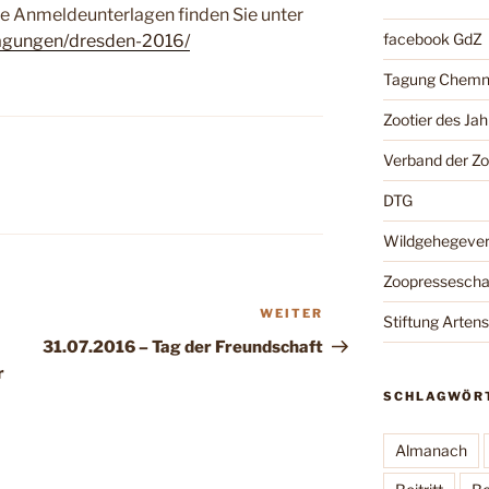
e Anmeldeunterlagen finden Sie unter
facebook GdZ
tagungen/dresden-2016/
Tagung Chemn
Zootier des Jah
Verband der Z
DTG
Wildgehegeve
Zoopressesch
WEITER
Nächster
Stiftung Arten
Beitrag
31.07.2016 – Tag der Freundschaft
r
SCHLAGWÖR
Almanach