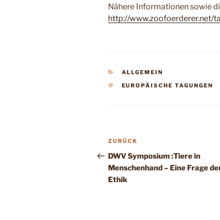
Nähere Informationen sowie di
http://www.zoofoerderer.net/
KATEGORIEN
ALLGEMEIN
SCHLAGWÖRTER
EUROPÄISCHE TAGUNGEN
Beitragsnavigation
Vorheriger
ZURÜCK
Beitrag
DWV Symposium :Tiere in
Menschenhand – Eine Frage de
Ethik