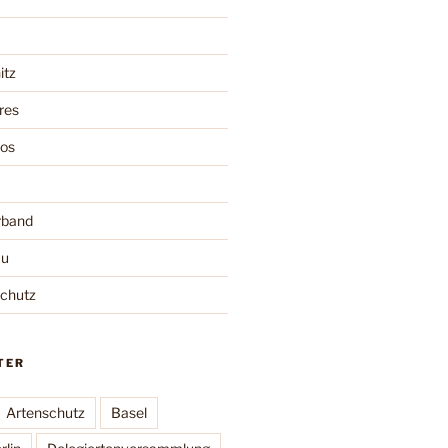
itz
res
oos
rband
au
schutz
TER
Artenschutz
Basel