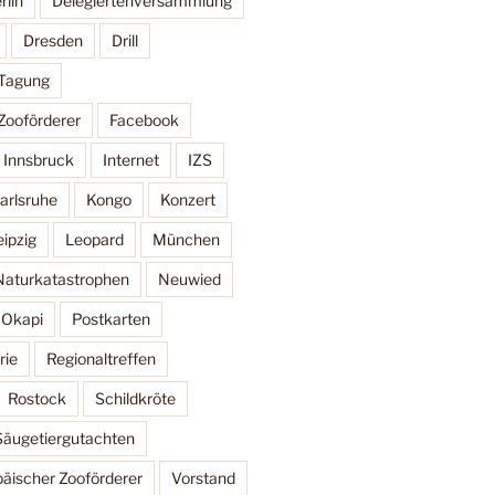
rlin
Delegiertenversammlung
Dresden
Drill
 Tagung
Zooförderer
Facebook
Innsbruck
Internet
IZS
arlsruhe
Kongo
Konzert
eipzig
Leopard
München
Naturkatastrophen
Neuwied
Okapi
Postkarten
rie
Regionaltreffen
Rostock
Schildkröte
Säugetiergutachten
äischer Zooförderer
Vorstand