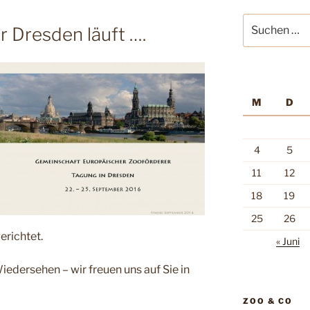
Suche
 Dresden läuft ….
nach:
M
D
4
5
11
12
18
19
25
26
erichtet.
« Juni
iedersehen – wir freuen uns auf Sie in
ZOO & CO