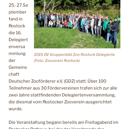
25.-27.Se
ptember
fand in
Rostock
die 16.
Delegiert
enversa
mmlung
2015 DV Gruppenbild Zoo Rostock Delegierte
der
(Foto: Zooverein Rostock)
Gemeins
chaft
Deutscher Zooförderer e.V. (GDZ) statt. Über 100
Teilnehmer aus 30 Fördervereinen trafen sich zur alle
zwei Jahre stattfindenden Delegiertenversammlung,
die diesmal vom Rostocker Zooverein ausgerichtet
wurde.
Die Veranstaltung begann bereits am Freitagabend im