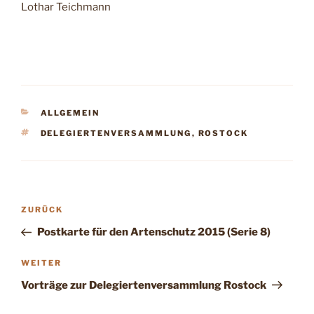
Lothar Teichmann
KATEGORIEN
ALLGEMEIN
SCHLAGWÖRTER
DELEGIERTENVERSAMMLUNG
,
ROSTOCK
Beitragsnavigation
Vorheriger
ZURÜCK
Beitrag
Postkarte für den Artenschutz 2015 (Serie 8)
Nächster
WEITER
Beitrag
Vorträge zur Delegiertenversammlung Rostock