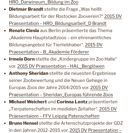
HRO_Darwineum_Bildung im Zoo
Dietmar Brandt
stellte die Frage „Was heißt
Bildungsarbeit für der Rostocker Zooverein?“
2015 DV
Praesentation – HRO_Bildungsarbeit_D Brandt
Renate Ciesla
aus Berlin präsentierte das Thema
„Akademie Hauptstadtzoos – ein ehrenamtliches
Bildungsangebot für Tierliebhaber“.
2015 DV
Praesentation – B_Akademie Förderer
Irmela Dorn
stellte die „Kindergruppe im Zoo Halle“
vor.
2015 DV Praesentation – HAL_Berglöwen
Anthony Sheridan
stellte die neuesten Ergebnisse
seiner Zoobewertung und die Neuen Gehege in
Europas Zoos der Jahre 2014/2015 vor.
2015 DV
Praesentation – Sheridan_Europas führende Zoos
Michael Weichert
und
Corinna Lentz
präsentierten
„Tierpatenschaften im medialen Zeitalter“.
2015 DV
Praesentaiom – FFV Leipzig Patenschaften
Bruno Hensel
stellte die Artenschutzprojekte der GDZ
in den Jahren 2012-2015 vor.
2015 DV Praesentation –