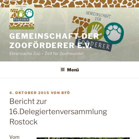
Zum
Inhalt
springen
GEMEINSCHAFT DER
ZOOFÖRDERER E.V.
Ehrensache Zoo – Zeit für Zoofreunde!
Menü
VERÖFFENTLICHT
4. OKTOBER 2015
VON
BFÖ
AM
Bericht zur
16.Delegiertenversammlung
Rostock
Vom