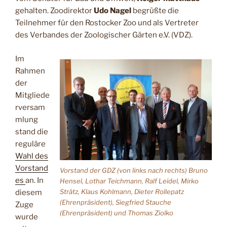
gehalten. Zoodirektor
Udo Nagel
begrüßte die
Teilnehmer für den Rostocker Zoo und als Vertreter
des Verbandes der Zoologischer Gärten e.V. (VDZ).
Im
Rahmen
der
Mitgliede
rversam
mlung
stand die
reguläre
Wahl des
Vorstand
Vorstand der GDZ (von links nach rechts) Bruno
es
an. In
Hensel, Lothar Teichmann, Ralf Leidel, Mirko
Strätz, Klaus Kohlmann, Dieter Rollepatz
diesem
(Ehrenpräsident), Siegfried Stauche
Zuge
(Ehrenpräsident) und Thomas Ziolko
wurde