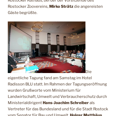
Rostocker Rathaus, bei der der Vorsitzende des
Rostocker Zoovereins,
Mirko Strätz
die angereisten
Gäste begrüßte.
Die
eigentliche Tagung fand am Samstag im Hotel
Radisson BLU statt. Im Rahmen der Tagungseröffnung
wurden Grußworte vom Ministerium für
Landwirtschaft, Umwelt und Verbraucherschutz durch
Ministerialdirigent
Hans-Joachim Schreiber
als
Vertreter für das Bundesland und für die Stadt Rostock
vom Senator für Bau und Umwelt,
Holger Matthäus