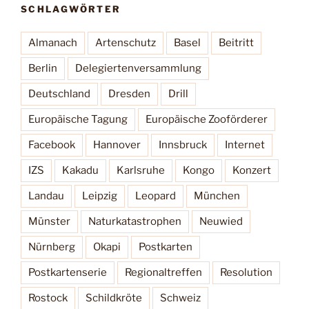
SCHLAGWÖRTER
Almanach
Artenschutz
Basel
Beitritt
Berlin
Delegiertenversammlung
Deutschland
Dresden
Drill
Europäische Tagung
Europäische Zooförderer
Facebook
Hannover
Innsbruck
Internet
IZS
Kakadu
Karlsruhe
Kongo
Konzert
Landau
Leipzig
Leopard
München
Münster
Naturkatastrophen
Neuwied
Nürnberg
Okapi
Postkarten
Postkartenserie
Regionaltreffen
Resolution
Rostock
Schildkröte
Schweiz