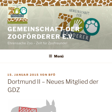
Zum
Inhalt
springen
GEMEINSCHAFT DER
ZOOFÖRDERER E.V.
Ehrensache Zoo – Zeit für Zoofreunde!
Menü
VERÖFFENTLICHT
15. JANUAR 2015
VON
BFÖ
AM
Dortmund II – Neues Mitglied der
GDZ