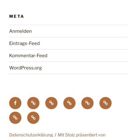
META
Anmelden
Eintrags-Feed
Kommentar-Feed
WordPress.org
facebook
Tagung
Zootier
Verband
DTG
Wildgehegeve
GdZ
Chemnitz
des
der
Zoopresseschau
Stiftung
Jahres
Zoos
Artenschutz
Datenschutzerklärung
Mit Stolz präsentiert von