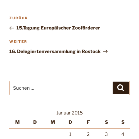
Beitragsnavigation
Vorheriger
ZURÜCK
Beitrag
15.Tagung Europäischer Zooförderer
Nächster
WEITER
Beitrag
16. Delegiertenversammlung in Rostock
Suche
Suche
nach:
Januar 2015
M
D
M
D
F
S
S
1
2
3
4