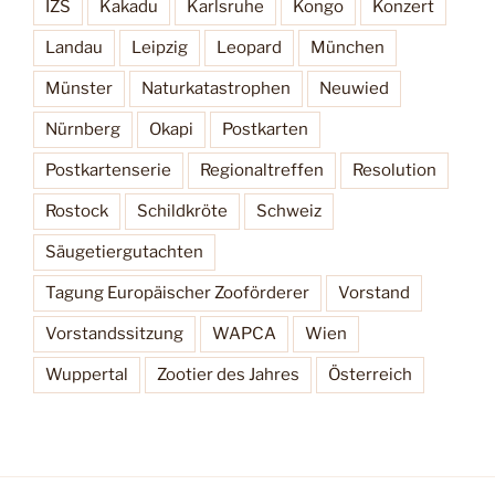
IZS
Kakadu
Karlsruhe
Kongo
Konzert
Landau
Leipzig
Leopard
München
Münster
Naturkatastrophen
Neuwied
Nürnberg
Okapi
Postkarten
Postkartenserie
Regionaltreffen
Resolution
Rostock
Schildkröte
Schweiz
Säugetiergutachten
Tagung Europäischer Zooförderer
Vorstand
Vorstandssitzung
WAPCA
Wien
Wuppertal
Zootier des Jahres
Österreich