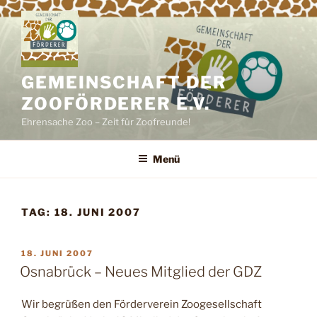
Zum
Inhalt
springen
GEMEINSCHAFT DER
ZOOFÖRDERER E.V.
Ehrensache Zoo – Zeit für Zoofreunde!
Menü
TAG:
18. JUNI 2007
VERÖFFENTLICHT
18. JUNI 2007
AM
Osnabrück – Neues Mitglied der GDZ
Wir begrüßen den Förderverein Zoogesellschaft