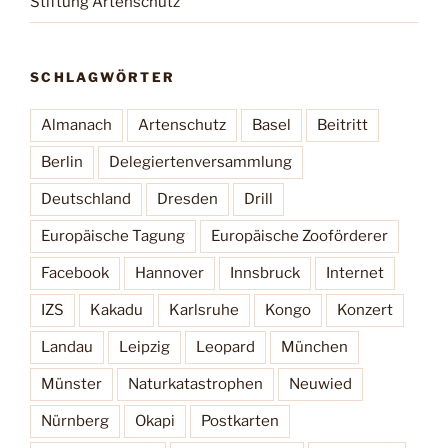
Stiftung Artenschutz
SCHLAGWÖRTER
Almanach
Artenschutz
Basel
Beitritt
Berlin
Delegiertenversammlung
Deutschland
Dresden
Drill
Europäische Tagung
Europäische Zooförderer
Facebook
Hannover
Innsbruck
Internet
IZS
Kakadu
Karlsruhe
Kongo
Konzert
Landau
Leipzig
Leopard
München
Münster
Naturkatastrophen
Neuwied
Nürnberg
Okapi
Postkarten