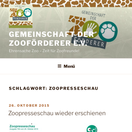
Zum
Inhalt
springen
GEMEINSCHAFT DER
ZOOFÖRDERER E.V.
Ehrensache Zoo – Zeit für Zoofreunde!
Menü
SCHLAGWORT:
ZOOPRESSESCHAU
VERÖFFENTLICHT
26. OKTOBER 2015
AM
Zoopresseschau wieder erschienen