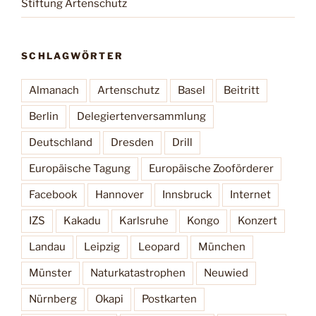
Stiftung Artenschutz
SCHLAGWÖRTER
Almanach
Artenschutz
Basel
Beitritt
Berlin
Delegiertenversammlung
Deutschland
Dresden
Drill
Europäische Tagung
Europäische Zooförderer
Facebook
Hannover
Innsbruck
Internet
IZS
Kakadu
Karlsruhe
Kongo
Konzert
Landau
Leipzig
Leopard
München
Münster
Naturkatastrophen
Neuwied
Nürnberg
Okapi
Postkarten