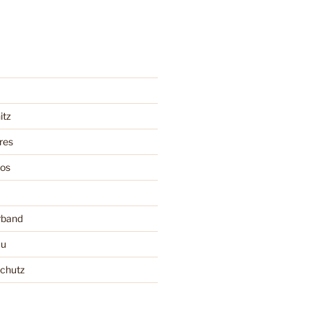
itz
res
oos
rband
au
schutz