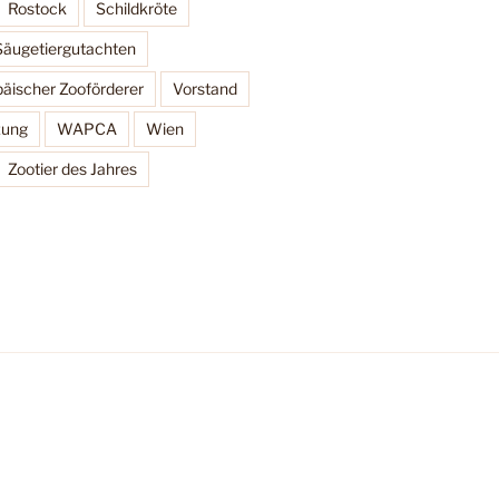
Rostock
Schildkröte
Säugetiergutachten
äischer Zooförderer
Vorstand
zung
WAPCA
Wien
Zootier des Jahres