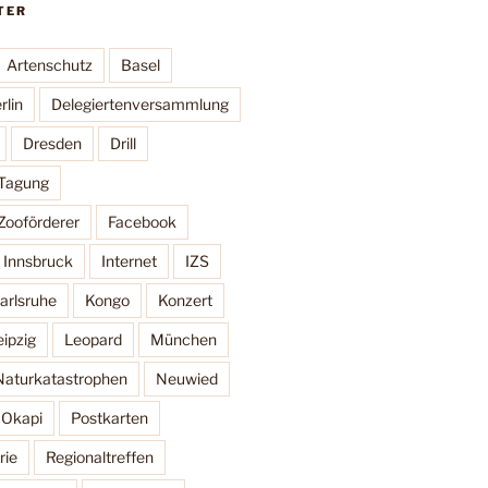
TER
Artenschutz
Basel
rlin
Delegiertenversammlung
Dresden
Drill
 Tagung
Zooförderer
Facebook
Innsbruck
Internet
IZS
arlsruhe
Kongo
Konzert
eipzig
Leopard
München
Naturkatastrophen
Neuwied
Okapi
Postkarten
rie
Regionaltreffen