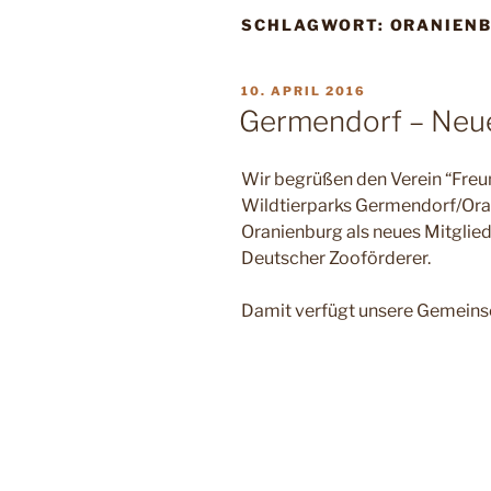
SCHLAGWORT:
ORANIEN
VERÖFFENTLICHT
10. APRIL 2016
AM
Germendorf – Neue
Wir begrüßen den Verein “Freu
Wildtierparks Germendorf/Oran
Oranienburg als neues Mitglie
Deutscher Zooförderer.
Damit verfügt unsere Gemeinsc