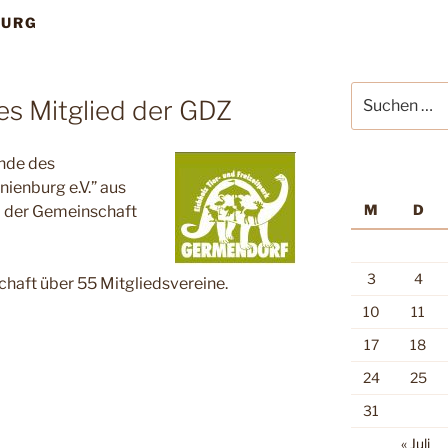
BURG
Suche
s Mitglied der GDZ
nach:
nde des
ienburg e.V.” aus
M
D
d der Gemeinschaft
3
4
haft über 55 Mitgliedsvereine.
10
11
17
18
24
25
31
« Juli