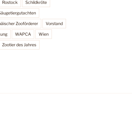
Rostock
Schildkröte
Säugetiergutachten
äischer Zooförderer
Vorstand
zung
WAPCA
Wien
Zootier des Jahres