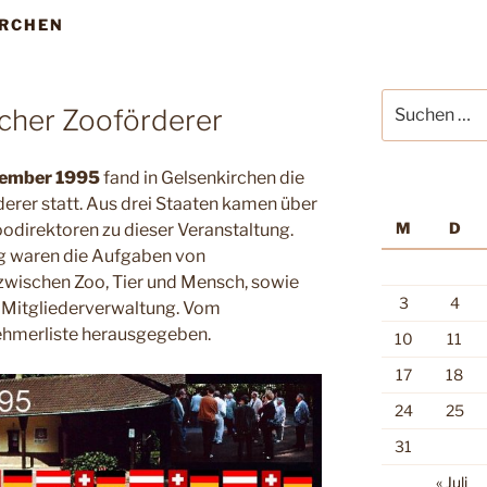
IRCHEN
Suche
scher Zooförderer
nach:
tember 1995
fand in Gelsenkirchen die
erer statt. Aus drei Staaten kamen über
M
D
oodirektoren zu dieser Veranstaltung.
 waren die Aufgaben von
 zwischen Zoo, Tier und Mensch, sowie
3
4
 Mitgliederverwaltung. Vom
nehmerliste herausgegeben.
10
11
17
18
24
25
31
« Juli