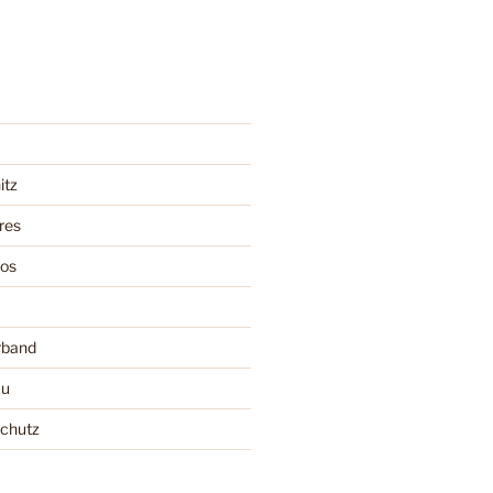
itz
res
oos
rband
au
schutz