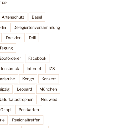
TER
Artenschutz
Basel
rlin
Delegiertenversammlung
Dresden
Drill
 Tagung
Zooförderer
Facebook
Innsbruck
Internet
IZS
arlsruhe
Kongo
Konzert
eipzig
Leopard
München
Naturkatastrophen
Neuwied
Okapi
Postkarten
rie
Regionaltreffen