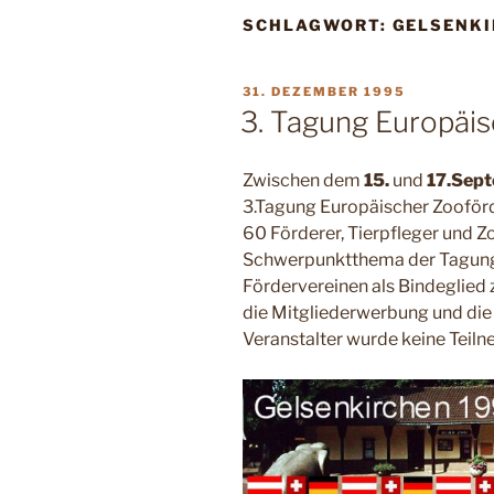
SCHLAGWORT:
GELSENK
VERÖFFENTLICHT
31. DEZEMBER 1995
AM
3. Tagung Europäi
Zwischen dem
15.
und
17.Sep
3.Tagung Europäischer Zooförd
60 Förderer, Tierpfleger und Z
Schwerpunktthema der Tagung
Fördervereinen als Bindeglied
die Mitgliederwerbung und die
Veranstalter wurde keine Teil