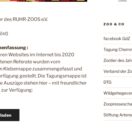
er des RUHR-ZOOS e.V.
ZOO & CO
öst)
facebook GdZ
enfassung :
Tagung Chemn
eren Websites im Internet bis 2020
Zootier des Jah
altenen Referate wurden vom
tigen Klebemappe zusammengefasst und
Verband der Z
rfügung gestellt. Die Tagungsmappe ist
DTG
e Auszüge stehen hier – mit freundlicher
 zur Verfügung:
Wildgehegeve
Zoopressesch
Stiftung Arten
laden