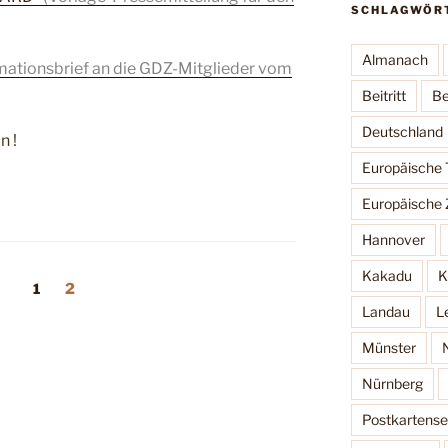
SCHLAGWÖR
Almanach
mationsbrief an die GDZ-Mitglieder vom
Beitritt
Be
Deutschland
n !
Europäische
Europäische 
Hannover
Kakadu
K
ng
Seite
Seite
1
2
Landau
L
Münster
Nürnberg
Postkartense