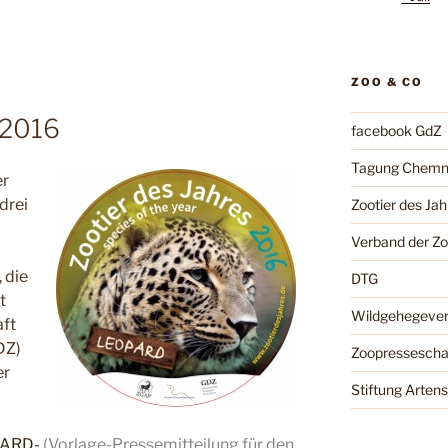
ZOO & CO
 2016
facebook GdZ
Tagung Chemn
er
drei
Zootier des Jah
Verband der Z
 die
DTG
t
Wildgehegeve
aft
DZ)
Zoopressesch
er
Stiftung Arten
OPARD-
(Vorlage-Pressemitteilung für den