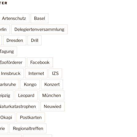
TER
Artenschutz
Basel
rlin
Delegiertenversammlung
Dresden
Drill
 Tagung
Zooförderer
Facebook
Innsbruck
Internet
IZS
arlsruhe
Kongo
Konzert
eipzig
Leopard
München
Naturkatastrophen
Neuwied
Okapi
Postkarten
rie
Regionaltreffen