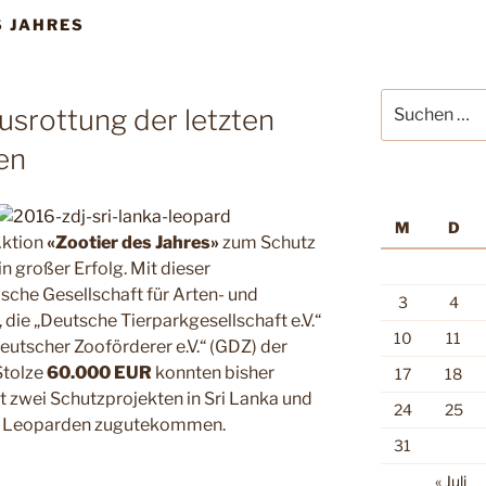
S JAHRES
Suche
srottung der letzten
nach:
en
M
D
Aktion
«Zootier des Jahres»
zum Schutz
n großer Erfolg. Mit dieser
ische Gesellschaft für Arten- und
3
4
 die „Deutsche Tierparkgesellschaft e.V.“
10
11
utscher Zooförderer e.V.“ (GDZ) der
Stolze
60.000 EUR
konnten bisher
17
18
t zwei Schutzprojekten in Sri Lanka und
24
25
nen Leoparden zugutekommen.
31
« Juli