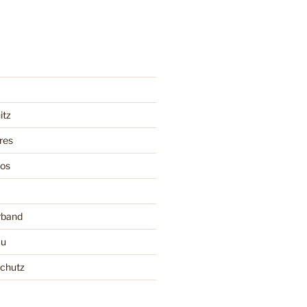
itz
res
oos
rband
au
schutz