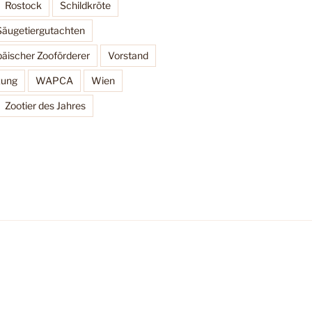
Rostock
Schildkröte
Säugetiergutachten
äischer Zooförderer
Vorstand
zung
WAPCA
Wien
Zootier des Jahres