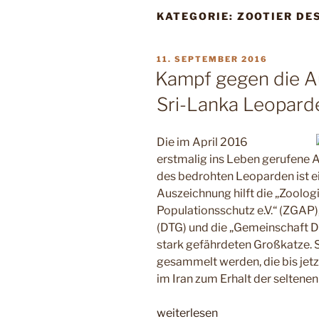
KATEGORIE:
ZOOTIER DE
VERÖFFENTLICHT
11. SEPTEMBER 2016
AM
Kampf gegen die Au
Sri-Lanka Leopard
Die im April 2016
erstmalig ins Leben gerufene 
des bedrohten Leoparden ist ei
Auszeichnung hilft die „Zoolog
Populationsschutz e.V.“ (ZGAP),
(DTG) und die „Gemeinschaft De
stark gefährdeten Großkatze. 
gesammelt werden, die bis jetz
im Iran zum Erhalt der selte
„Kampf
weiterlesen