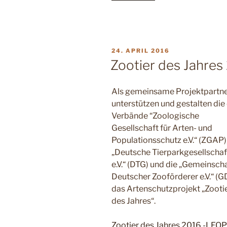
gegen
die
Ausrottung
der
VERÖFFENTLICHT
24. APRIL 2016
letzten
AM
Zootier des Jahres
Sri-
Lanka
Als gemeinsame Projektpartn
Leoparden“
unterstützen und gestalten die 
Verbände “Zoologische
Gesellschaft für Arten- und
Populationsschutz e.V.“ (ZGAP),
„Deutsche Tierparkgesellschaf
e.V.“ (DTG) und die „Gemeinsch
Deutscher Zooförderer e.V.“ (G
das Artenschutzprojekt „Zooti
des Jahres“.
Zootier des Jahres 2016 -LE