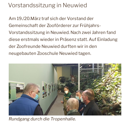
AM
unterstützt
Vorstandssitzung in Neuwied
die
Hilfsaktion
Am 19./20.März traf sich der Vorstand der
der
Gemeinschaft der Zooförderer zur Frühjahrs-
Freunde
Vorstandssitzung in Neuwied. Nach zwei Jahren fand
Hauptstadtzoos
diese erstmals wieder in Präsenz statt. Auf Einladung
für
der Zoofreunde Neuwied durften wir in den
die
neugebauten Zooschule Neuwied tagen.
ukrainischen
Zoos“
Rundgang durch die Tropenhalle.