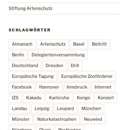
Stiftung Artenschutz
SCHLAGWÖRTER
Almanach
Artenschutz
Basel
Beitritt
Berlin
Delegiertenversammlung
Deutschland
Dresden
Drill
Europäische Tagung
Europäische Zooförderer
Facebook
Hannover
Innsbruck
Internet
IZS
Kakadu
Karlsruhe
Kongo
Konzert
Landau
Leipzig
Leopard
München
Münster
Naturkatastrophen
Neuwied
Nürnberg
Okapi
Postkarten