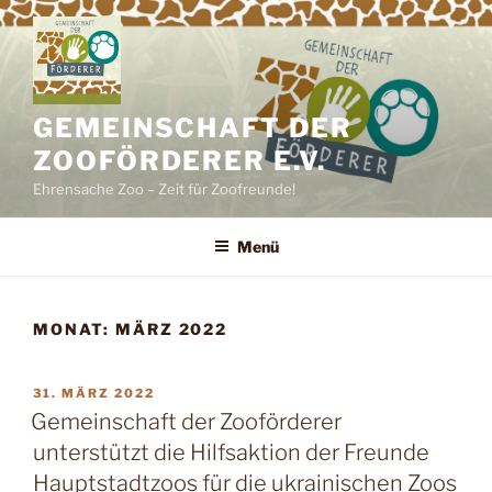
Zum
Inhalt
springen
GEMEINSCHAFT DER
ZOOFÖRDERER E.V.
Ehrensache Zoo – Zeit für Zoofreunde!
Menü
MONAT:
MÄRZ 2022
VERÖFFENTLICHT
31. MÄRZ 2022
AM
Gemeinschaft der Zooförderer
unterstützt die Hilfsaktion der Freunde
Hauptstadtzoos für die ukrainischen Zoos