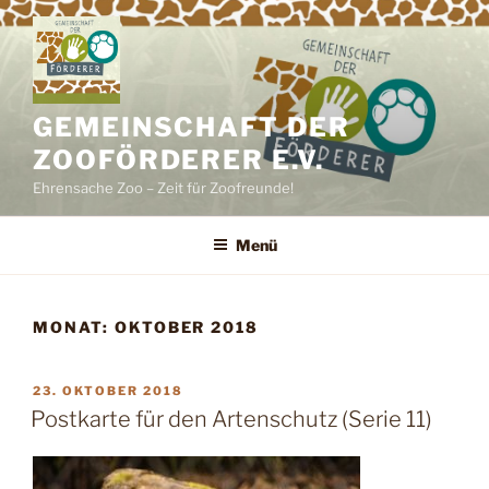
Zum
Inhalt
springen
GEMEINSCHAFT DER
ZOOFÖRDERER E.V.
Ehrensache Zoo – Zeit für Zoofreunde!
Menü
MONAT:
OKTOBER 2018
VERÖFFENTLICHT
23. OKTOBER 2018
AM
Postkarte für den Artenschutz (Serie 11)