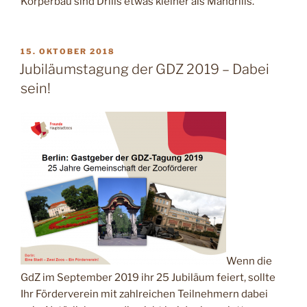
Körperbau sind Drills etwas kleiner als Mandrills.
VERÖFFENTLICHT
15. OKTOBER 2018
AM
Jubiläumstagung der GDZ 2019 – Dabei
sein!
Wenn die
GdZ im September 2019 ihr 25 Jubiläum feiert, sollte
Ihr Förderverein mit zahlreichen Teilnehmern dabei