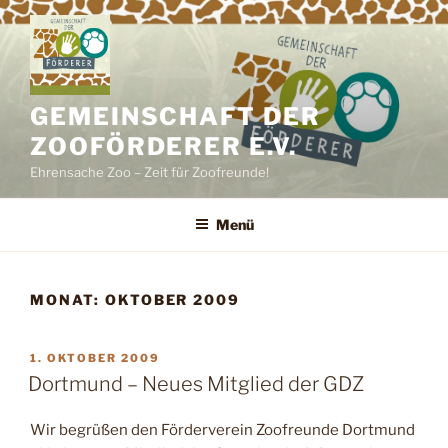
Zum
Inhalt
springen
GEMEINSCHAFT DER
ZOOFÖRDERER E.V.
Ehrensache Zoo – Zeit für Zoofreunde!
Menü
MONAT:
OKTOBER 2009
VERÖFFENTLICHT
1. OKTOBER 2009
AM
Dortmund – Neues Mitglied der GDZ
Wir begrüßen den Förderverein Zoofreunde Dortmund