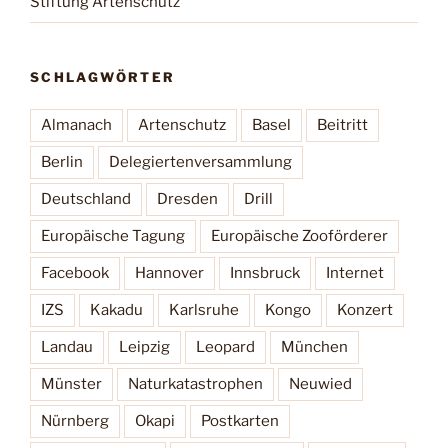
Stiftung Artenschutz
SCHLAGWÖRTER
Almanach
Artenschutz
Basel
Beitritt
Berlin
Delegiertenversammlung
Deutschland
Dresden
Drill
Europäische Tagung
Europäische Zooförderer
Facebook
Hannover
Innsbruck
Internet
IZS
Kakadu
Karlsruhe
Kongo
Konzert
Landau
Leipzig
Leopard
München
Münster
Naturkatastrophen
Neuwied
Nürnberg
Okapi
Postkarten