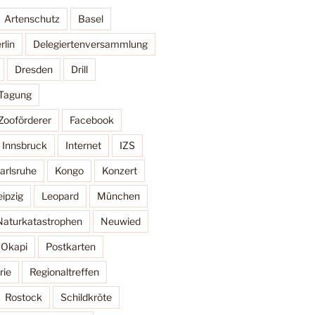
Artenschutz
Basel
rlin
Delegiertenversammlung
Dresden
Drill
 Tagung
Zooförderer
Facebook
Innsbruck
Internet
IZS
arlsruhe
Kongo
Konzert
eipzig
Leopard
München
Naturkatastrophen
Neuwied
Okapi
Postkarten
rie
Regionaltreffen
Rostock
Schildkröte