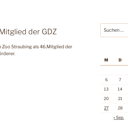
Suche
Mitglied der GDZ
nach:
 Zoo Straubing als 46.Mitglied der
rderer.
M
D
6
7
13
14
20
21
27
28
« Sep.