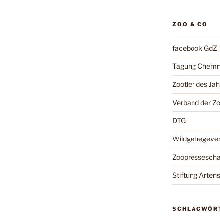
ZOO & CO
facebook GdZ
Tagung Chemn
Zootier des Jah
Verband der Z
DTG
Wildgehegeve
Zoopressesch
Stiftung Arten
SCHLAGWÖR