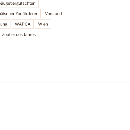
Säugetiergutachten
äischer Zooförderer
Vorstand
zung
WAPCA
Wien
Zootier des Jahres