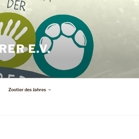
ER E.V.
Zootier des Jahres