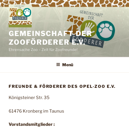
Zum
Inhalt
springen
GEMEINSCHAFT DER
ZOOFÖRDERER E.V.
Ehrensache Zoo – Zeit für Zoofreunde!
Menü
FREUNDE & FÖRDERER DES OPEL-ZOO E.V.
Königsteiner Str. 35
61476 Kronberg im Taunus
Vorstandsmitglieder :